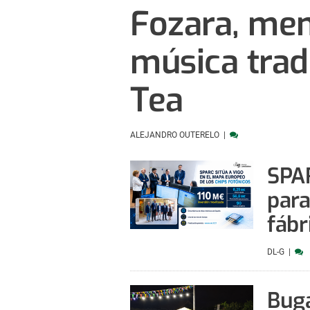
Fozara, mem
música tradi
Tea
ALEJANDRO OUTERELO
SPAR
para
fábr
DL-G
Buga