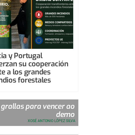
cia y Portugal
erzan su cooperación
te a los grandes
ndios forestales
 grallas para vencer ao
demo
XOSÉ ANTONIO LÓPEZ SILVA