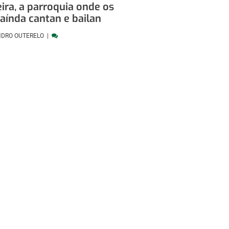
eira, a parroquia onde os
 aínda cantan e bailan
NDRO OUTERELO