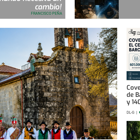
cambio!
FRANCISCO PEÑA
Cove
de B
y 14
DL-G