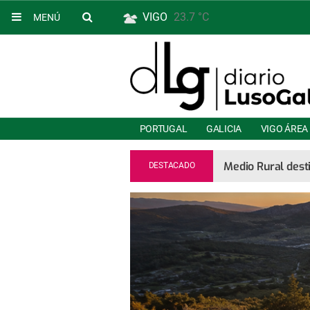
VIGO
23.7 °C
MENÚ
PORTUGAL
GALICIA
VIGO ÁREA
Medio Rural dest
DESTACADO