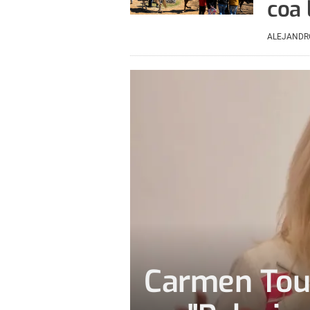
coa 
ALEJANDR
Carmen Touz