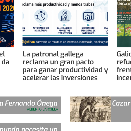
el
La patronal gallega
Gali
 da
reclama un gran pacto
refu
para ganar productividad y
fren
acelerar las inversiones
ince
 a Fernando Ónega
Cazar
ALBERTO BARCIELA
 mundo necesita un