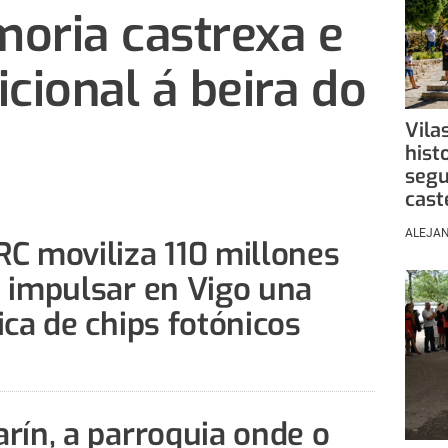
oria castrexa e
cional á beira do
Vila
hist
segu
cast
ALEJA
C moviliza 110 millones
 impulsar en Vigo una
ica de chips fotónicos
rín, a parroquia onde o