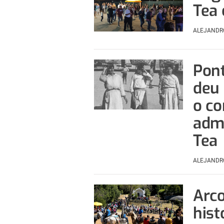
Tea 
ALEJANDR
Pont
deu 
o co
admi
Tea
ALEJANDR
Arco
hist