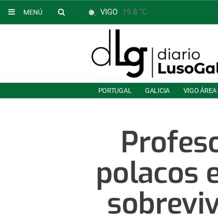
VIGO
19.8 °C
MENÚ
PORTUGAL
GALICIA
VIGO ÁREA
Profeso
polacos 
sobreviv