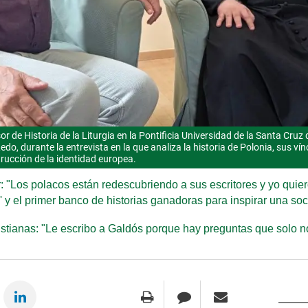
or de Historia de la Liturgia en la Pontificia Universidad de la Santa Cru
edo, durante la entrevista en la que analiza la historia de Polonia, sus ví
trucción de la identidad europea.
or: "Los polacos están redescubriendo a sus escritores y yo qui
' y el primer banco de historias ganadoras para inspirar una soc
istianas: "Le escribo a Galdós porque hay preguntas que solo n