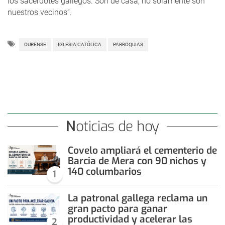
los sacerdotes gallegos. Son de casa; no solamente son
nuestros vecinos”.
OURENSE
IGLESIA CATÓLICA
PARROQUIAS
Noticias de hoy
Covelo ampliará el cementerio de
Barcia de Mera con 90 nichos y
140 columbarios
1
La patronal gallega reclama un
gran pacto para ganar
productividad y acelerar las
2