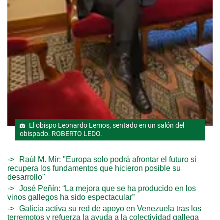
El obispo Leonardo Lemos, sentado en un salón del
obispado. ROBERTO LEDO.
Raúl M. Mir: "Europa solo podrá afrontar el futuro si
recupera los fundamentos que hicieron posible su
desarrollo"
José Peñín: “La mejora que se ha producido en los
vinos gallegos ha sido espectacular”
Galicia activa su red de apoyo en Venezuela tras los
terremotos y refuerza la ayuda a la colectividad gallega