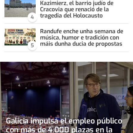
Kazimierz, el barrio judío de
Cracovia que renació de la
tragedia del Holocausto
4
Randufe enche unha semana de
música, humor e tradición con
máis dunha ducia de propostas
5
Galicia impulsa el empleo público
con más de 4.000 plazas en la