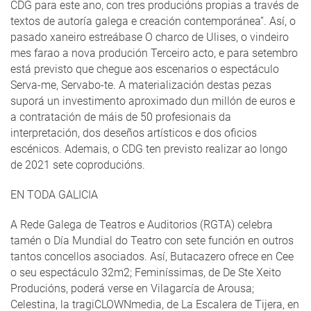
CDG para este ano, con tres producións propias a través de
textos de autoría galega e creación contemporánea”. Así, o
pasado xaneiro estreábase O charco de Ulises, o vindeiro
mes farao a nova produción Terceiro acto, e para setembro
está previsto que chegue aos escenarios o espectáculo
Serva-me, Servabo-te. A materialización destas pezas
suporá un investimento aproximado dun millón de euros e
a contratación de máis de 50 profesionais da
interpretación, dos deseños artísticos e dos oficios
escénicos. Ademais, o CDG ten previsto realizar ao longo
de 2021 sete coproducións.
EN TODA GALICIA
A Rede Galega de Teatros e Auditorios (RGTA) celebra
tamén o Día Mundial do Teatro con sete función en outros
tantos concellos asociados. Así, Butacazero ofrece en Cee
o seu espectáculo 32m2; Feminíssimas, de De Ste Xeito
Producións, poderá verse en Vilagarcía de Arousa;
Celestina, la tragiCLOWNmedia, de La Escalera de Tijera, en