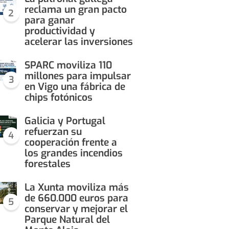
reclama un gran pacto
2
para ganar
productividad y
acelerar las inversiones
SPARC moviliza 110
millones para impulsar
3
en Vigo una fábrica de
chips fotónicos
Galicia y Portugal
refuerzan su
4
cooperación frente a
los grandes incendios
forestales
La Xunta moviliza más
de 660.000 euros para
5
conservar y mejorar el
Parque Natural del