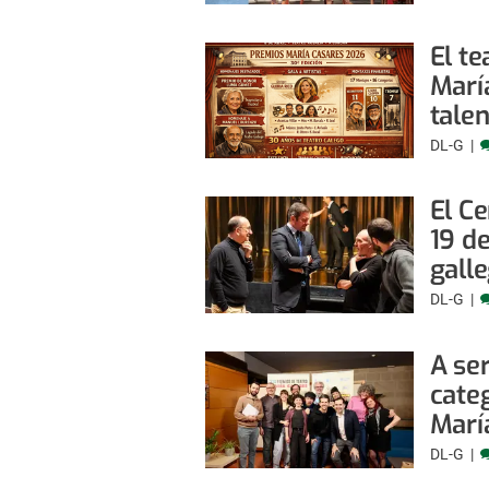
El te
Marí
tale
DL-G
El C
19 d
gall
DL-G
A ser
cate
Marí
DL-G