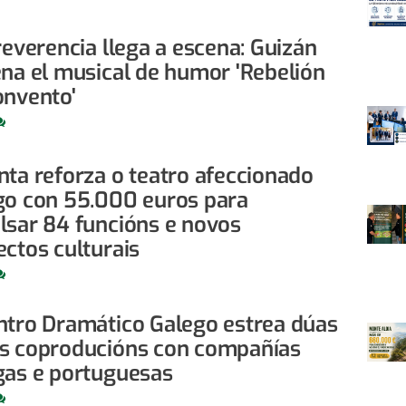
reverencia llega a escena: Guizán
ena el musical de humor 'Rebelión
onvento'
nta reforza o teatro afeccionado
go con 55.000 euros para
lsar 84 funcións e novos
ectos culturais
ntro Dramático Galego estrea dúas
s coproducións con compañías
gas e portuguesas