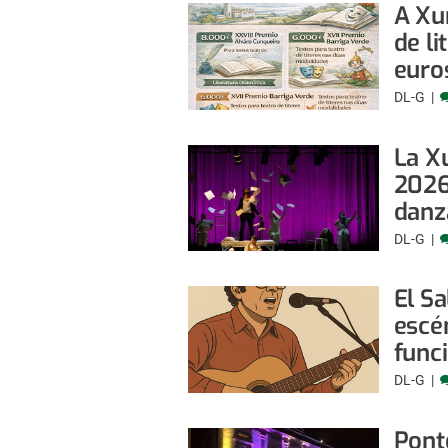
A Xu
de l
euro
DL-G
La X
2026
danz
DL-G
El S
escé
funci
DL-G
Pont