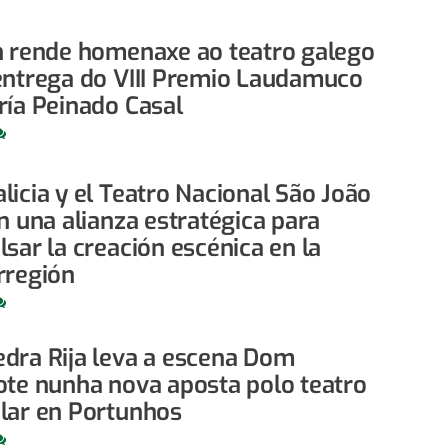
n rende homenaxe ao teatro galego
entrega do VIII Premio Laudamuco
ría Peinado Casal
licia y el Teatro Nacional São João
n una alianza estratégica para
sar la creación escénica en la
rregión
edra Rija leva a escena Dom
ote nunha nova aposta polo teatro
lar en Portunhos