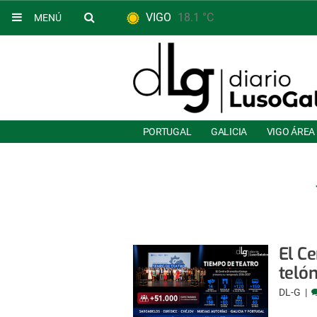
VIGO
18.1 °C
MENÚ
PORTUGAL
GALICIA
VIGO ÁREA
El C
teló
DL-G