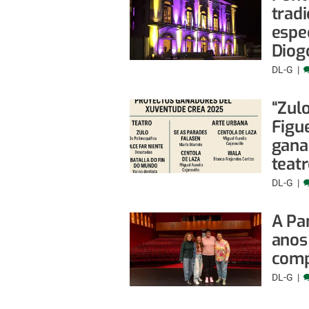
trad
espec
Diog
DL-G
“Zulo
Figue
gana
teat
DL-G
A Pa
anos 
comp
DL-G