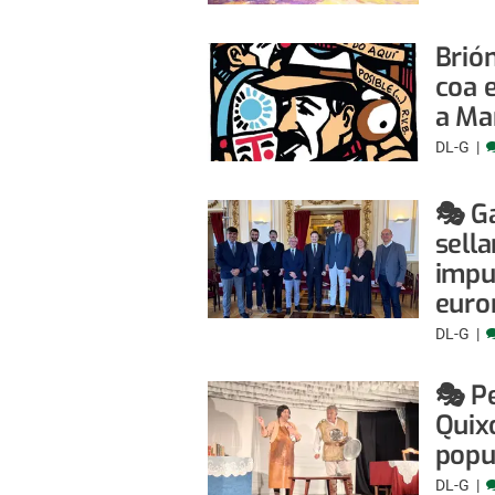
Brió
coa 
a Ma
DL-G
🎭 Ga
sella
impul
euro
DL-G
🎭 P
Quix
popu
DL-G