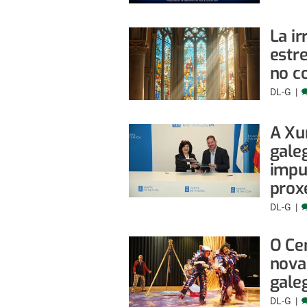
La ir
estr
no c
DL-G
A Xu
gale
impu
prox
DL-G
O Ce
nova
gale
DL-G