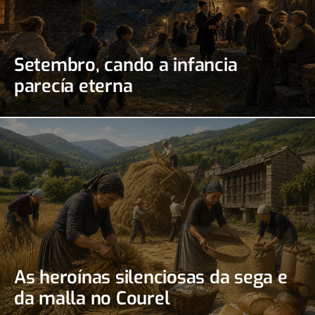
Setembro, cando a infancia
parecía eterna
As heroínas silenciosas da sega e
da malla no Courel