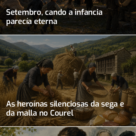
Setembro, cando a infancia
parecía eterna
As heroínas silenciosas da sega e
da malla no Courel