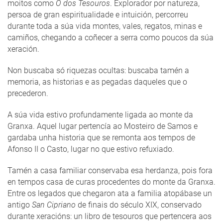
moitos como
O dos Tesouros
. Explorador por natureza,
persoa de gran espiritualidade e intuición, percorreu
durante toda a súa vida montes, vales, regatos, minas e
camiños, chegando a coñecer a serra como poucos da súa
xeración.
Non buscaba só riquezas ocultas: buscaba tamén a
memoria, as historias e as pegadas daqueles que o
precederon.
A súa vida estivo profundamente ligada ao monte da
Granxa. Aquel lugar pertencía ao Mosteiro de Samos e
gardaba unha historia que se remonta aos tempos de
Afonso II o Casto, lugar no que estivo refuxiado.
Tamén a casa familiar conservaba esa herdanza, pois fora
en tempos casa de curas procedentes do monte da Granxa.
Entre os legados que chegaron ata a familia atopábase un
antigo
San Cipriano
de finais do século XIX, conservado
durante xeracións: un libro de tesouros que pertencera aos