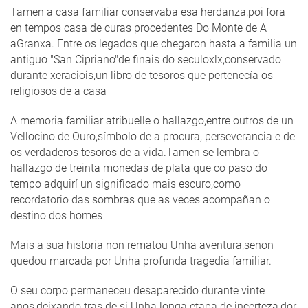
Tamen a casa familiar conservaba esa herdanza,poi fora
en tempos casa de curas procedentes Do Monte de A
aGranxa. Entre os legados que chegaron hasta a familia un
antiguo "San Cipriano"de finais do seculoxlx,conservado
durante xeraciois,un libro de tesoros que pertenecía os
religiosos de a casa
A memoria familiar atribuelle o hallazgo,entre outros de un
Vellocino de Ouro,símbolo de a procura, perseverancia e de
os verdaderos tesoros de a vida.Tamen se lembra o
hallazgo de treinta monedas de plata que co paso do
tempo adquirí un significado mais escuro,como
recordatorio das sombras que as veces acompañan o
destino dos homes
Mais a sua historia non rematou Unha aventura,senon
quedou marcada por Unha profunda tragedia familiar.
O seu corpo permaneceu desaparecido durante vinte
anos,deixando tras de si Unha longa etapa de incerteza,dor