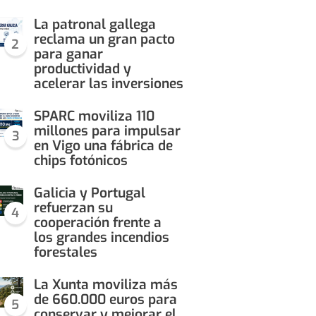
La patronal gallega
reclama un gran pacto
2
para ganar
productividad y
acelerar las inversiones
SPARC moviliza 110
millones para impulsar
3
en Vigo una fábrica de
chips fotónicos
Galicia y Portugal
refuerzan su
4
cooperación frente a
los grandes incendios
forestales
La Xunta moviliza más
de 660.000 euros para
5
conservar y mejorar el