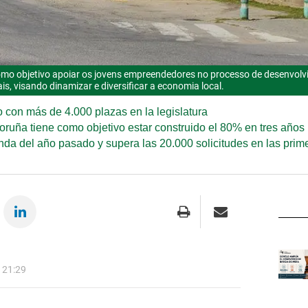
omo objetivo apoiar os jovens empreendedores no processo de desenvolv
is, visando dinamizar e diversificar a economia local.
o con más de 4.000 plazas en la legislatura
oruña tiene como objetivo estar construido el 80% en tres años
anda del año pasado y supera las 20.000 solicitudes en las pri
 21:29