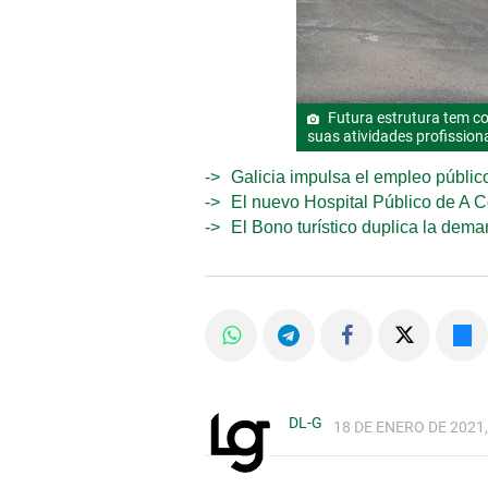
Futura estrutura tem c
suas atividades profissiona
Galicia impulsa el empleo públic
El nuevo Hospital Público de A C
El Bono turístico duplica la dem
DL-G
18 DE ENERO DE 2021,