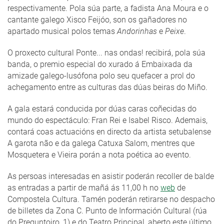
respectivamente. Pola súa parte, a fadista Ana Moura e o
cantante galego Xisco Feijóo, son os gañadores no
apartado musical polos temas
Andorinhas
e
Peixe
.
O proxecto cultural Ponte... nas ondas! recibirá, pola súa
banda, o premio especial do xurado á Embaixada da
amizade galego-lusófona polo seu quefacer a prol do
achegamento entre as culturas das dúas beiras do Miño.
A gala estará conducida por dúas caras coñecidas do
mundo do espectáculo: Fran Rei e Isabel Risco. Ademais,
contará coas actuacións en directo da artista setubalense
A garota não e da galega Catuxa Salom, mentres que
Mosquetera e Vieira porán a nota poética ao evento.
As persoas interesadas en asistir poderán recoller de balde
as entradas a partir de mañá ás 11,00 h no
web
de
Compostela Cultura. Tamén poderán retirarse no despacho
de billetes da Zona C. Punto de Información Cultural (rúa
do Preguntoiro, 1) e do Teatro Principal, aberto este último