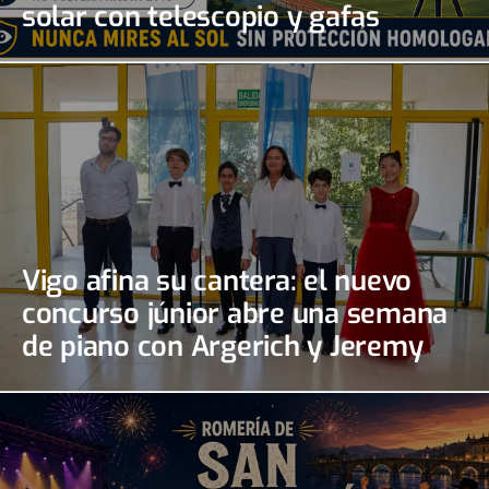
solar con telescopio y gafas
certificadas
Vigo afina su cantera: el nuevo
concurso júnior abre una semana
de piano con Argerich y Jeremy
Irons