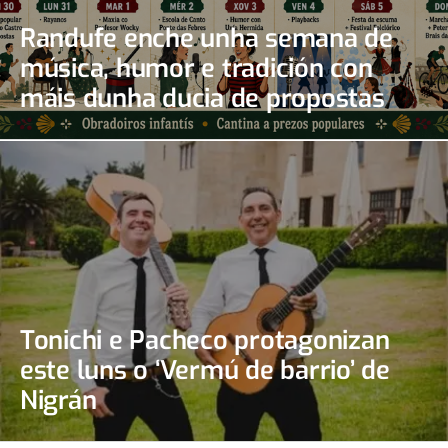
Randufe enche unha semana de
música, humor e tradición con
máis dunha ducia de propostas
Tonichi e Pacheco protagonizan
este luns o ‘Vermú de barrio’ de
Nigrán