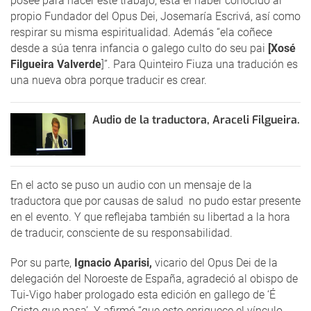
posee para hacer este trabajo, está el haber conocido al
propio Fundador del Opus Dei, Josemaría Escrivá, así como
respirar su misma espiritualidad. Además “ela coñece
desde a súa tenra infancia o galego culto do seu pai
[Xosé
Filgueira Valverde
]”. Para Quinteiro Fiuza una tradución es
una nueva obra porque traducir es crear.
Audio de la traductora, Araceli Filgueira.
En el acto se puso un audio con un mensaje de la
traductora que por causas de salud no pudo estar presente
en el evento. Y que reflejaba también su libertad a la hora
de traducir, consciente de su responsabilidad.
Por su parte,
Ignacio Aparisi,
vicario del Opus Dei de la
delegación del Noroeste de España, agradeció al obispo de
Tui-Vigo haber prologado esta edición en gallego de ‘É
Cristo que pasa’. Y afirmó “que esto enriquece el vínculo