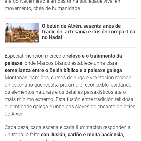
alá do Nacemento e amosa unha sociedade viva, en
movemento, chea de humanidade.
O belén de Alxén, sesenta anos de
tradición, artesanía e ilusión compartida
no Nadal
Especial mención merece o
relevo e o tratamento da
paisaxe
, onde Marcos Blanco establece unha clara
semellanza entre o Belén bíblico e a paisaxe galega
.
Montañas, camiños, cursos de auga e vexetación recrean
un escenario que resulta próximo e recoñecible, coidando
os elementos naturais e os detalles paisaxísticos ata o
máis mínimo extremo. Esta fusión entre tradición relixiosa
e identidade galega é unha das claves do encanto do belén
de Alxén.
Cada peza, cada escena e cada iluminación responden a
un traballo feito
con ilusión, cariño e moita paciencia
,