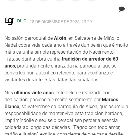
DL-G
18 DE DICIEMBRE DE 2025, 23:29
No salón parroquial de
Alxén
, en Salvaterra de Miño, o
Nadal cobra vida cada ano a través dun belén que é moito
máis ca unha simple representación do Nacemento.
Trátase dunha obra cunha
tradición de arredor de 60
anos
, profundamente enraizada na parroquia, que se
converteu nun auténtico referente para veciñanza e
visitantes durante estas datas tan sinaladas.
Nos
últimos vinte anos
, este belén é realizado con
dedicación, paciencia e moito sentimento por
Marcos
Blanco
, salvaterrense da parroquia de Alxén, que asumiu a
responsabilidade de manter viva esta tradición herdada,
imprimíndolle o seu selo persoal sen perder a esencia
coidada ao longo das décadas. “Fágoo con todo amor,
cariño e ilusión”, explica, consciente de que cada detalle