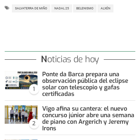
SALVATERRA DE MIÑO
NADAL 25
BELENISMO
ALXÉN
Noticias de hoy
Ponte da Barca prepara una
observación pública del eclipse
solar con telescopio y gafas
1
certificadas
Vigo afina su cantera: el nuevo
concurso júnior abre una semana
de piano con Argerich y Jeremy
2
Irons