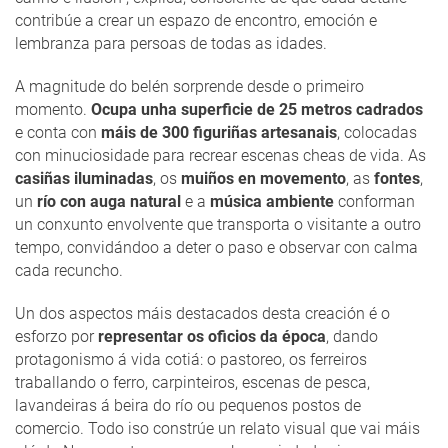
contribúe a crear un espazo de encontro, emoción e
lembranza para persoas de todas as idades.
A magnitude do belén sorprende desde o primeiro
momento.
Ocupa unha superficie de 25 metros cadrados
e conta con
máis de 300 figuriñas artesanais
, colocadas
con minuciosidade para recrear escenas cheas de vida. As
casiñas iluminadas
, os
muiños en movemento
, as
fontes
,
un
río con auga natural
e a
música ambiente
conforman
un conxunto envolvente que transporta o visitante a outro
tempo, convidándoo a deter o paso e observar con calma
cada recuncho.
Un dos aspectos máis destacados desta creación é o
esforzo por
representar os oficios da época
, dando
protagonismo á vida cotiá: o pastoreo, os ferreiros
traballando o ferro, carpinteiros, escenas de pesca,
lavandeiras á beira do río ou pequenos postos de
comercio. Todo iso constrúe un relato visual que vai máis