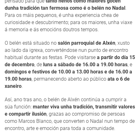
pensado para que
tanto nenos como maiores gocen
dunha tradición tan fermosa como é o belén no Nadal
.
Para os máis pequenos, é unha experiencia chea de
curiosidade e descubrimento; para os maiores, unha viaxe
á memoria e ás emocións doutros tempos.
O belén está situado no
salón parroquial de Alxén
, xusto
ao lado da igrexa, converténdose nun punto de encontro
habitual durante as festas. Pode visitarse
a partir do día 15
de decembro
, de
luns a sábado de 16.00 a 19.00 horas
, e
domingos e festivos de 10.00 a 13.00 horas e de 16.00 a
19.00 horas
, permanecendo aberto ao público
ata o 6 de
xaneiro
.
Así, ano tras ano, o belén de Alxén continúa a cumprir a
súa función:
manter viva unha tradición, transmitir valores
e compartir ilusión
, grazas ao compromiso de persoas
como Marcos Blanco, que converten o Nadal nun tempo de
encontro, arte e emoción para toda a comunidade.