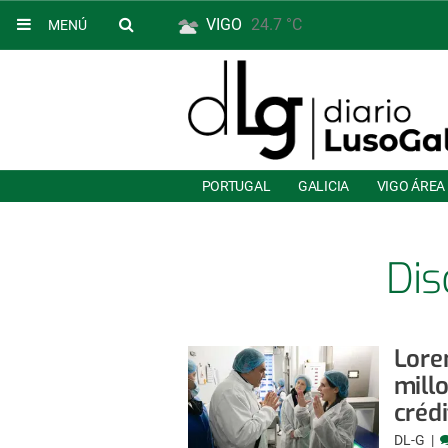
VIGO
24.7 °C
MENÚ
PORTUGAL
GALICIA
VIGO ÁREA
Dis
Lore
millo
créd
DL-G