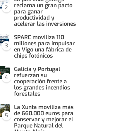
reclama un gran pacto
2
para ganar
productividad y
acelerar las inversiones
SPARC moviliza 110
millones para impulsar
3
en Vigo una fábrica de
chips fotónicos
Galicia y Portugal
refuerzan su
4
cooperación frente a
los grandes incendios
forestales
La Xunta moviliza más
de 660.000 euros para
5
conservar y mejorar el
Parque Natural del