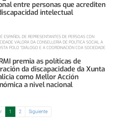
onal entre personas que acrediten
discapacidad intelectual
É ESPAÑOL DE REPRESENTANTES DE PERSOAS CON
CIDADE VALORA DA CONSELLERÍA DE POLÍTICA SOCIAL A
STA POLO “DIÁLOGO E A COORDINACIÓN COA SOCIEDADE
RMI premia as políticas de
gración da discapacidade da Xunta
alicia como Mellor Acción
nómica a nivel nacional
r
1
2
Siguiente