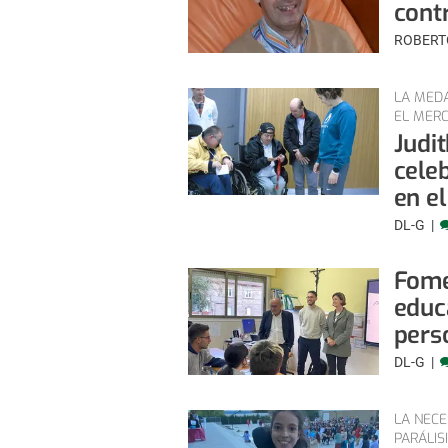
contr
ROBERT
LA MEDA
EL MERC
Judi
celeb
en e
DL-G
Fome
educ
pers
DL-G
LA NECE
PARÁLIS