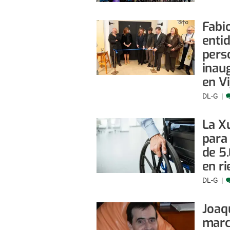
Fabio
entid
pers
inau
en V
DL-G
La X
para
de 5
en r
DL-G
Joaq
marca