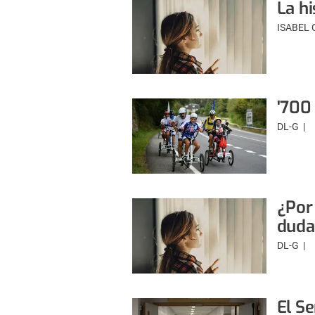
La hi
ISABEL
'700
DL-G
¿Por
duda
DL-G
El S