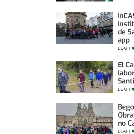
InCAS
Insti
de S
app
DL-G
El Ca
labo
Sant
DL-G
Bego
Obrad
no C
DL-G