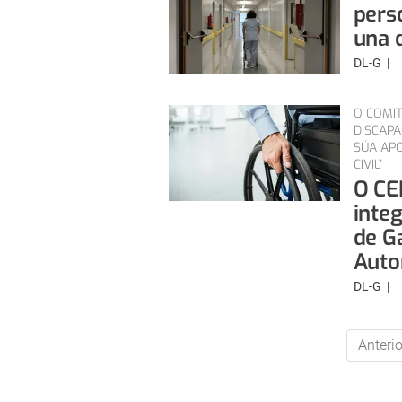
pers
una 
DL-G
O COMIT
DISCAPA
SÚA APO
CIVIL”
O CE
inte
de G
Auto
DL-G
Anterio