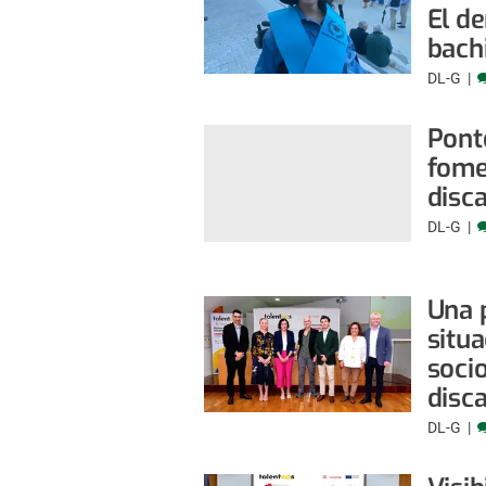
El de
bachi
DL-G
Pont
fome
disc
DL-G
Una 
situa
soci
disc
DL-G