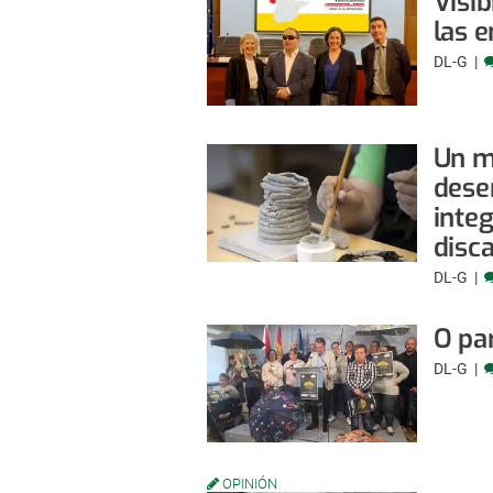
Visib
las 
DL-G
Un m
dese
inte
disc
DL-G
O pa
DL-G
OPINIÓN