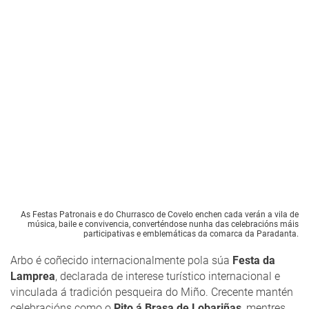
As Festas Patronais e do Churrasco de Covelo enchen cada verán a vila de
música, baile e convivencia, converténdose nunha das celebracións máis
participativas e emblemáticas da comarca da Paradanta.
Arbo é coñecido internacionalmente pola súa
Festa da
Lamprea
, declarada de interese turístico internacional e
vinculada á tradición pesqueira do Miño. Crecente mantén
celebracións como o
Pito á Brasa de Lobariñas
, mentres