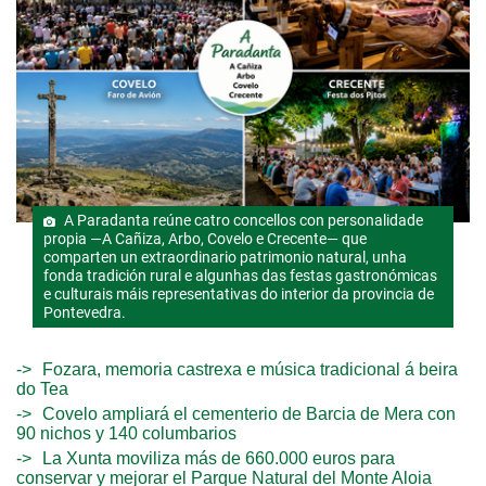
A Paradanta reúne catro concellos con personalidade
propia —A Cañiza, Arbo, Covelo e Crecente— que
comparten un extraordinario patrimonio natural, unha
fonda tradición rural e algunhas das festas gastronómicas
e culturais máis representativas do interior da provincia de
Pontevedra.
Fozara, memoria castrexa e música tradicional á beira
do Tea
Covelo ampliará el cementerio de Barcia de Mera con
90 nichos y 140 columbarios
La Xunta moviliza más de 660.000 euros para
conservar y mejorar el Parque Natural del Monte Aloia