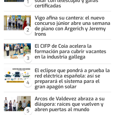
solar con telescopio y gafas
1
certificadas
Vigo afina su cantera: el nuevo
concurso júnior abre una semana
de piano con Argerich y Jeremy
2
Irons
El CIFP de Coia acelera la
formación para cubrir vacantes
en la industria gallega
3
El eclipse que pondrá a prueba la
red eléctrica española: así se
preparará el sistema para el
4
gran apagón solar
Arcos de Valdevez abraza a su
diáspora: raíces que vuelven y
abren puertas al mundo
5