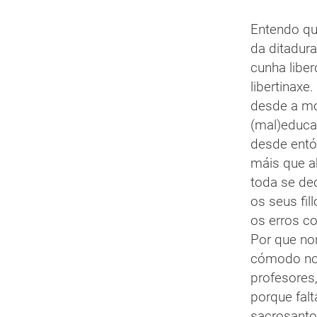
Entendo que
da ditadur
cunha libe
libertinaxe
desde a mo
(mal)educad
desde entó
máis que a
toda se de
os seus fil
os erros co
Por que non
cómodo non
profesores,
porque fal
sacrosanto