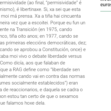
rmisividade (ao final, “permisividade” é
euro
ismo), é libertinaxe. Si, xa sei que esta
 moi má prensa. Xa a tiña hai cincuenta
meira vez que a escoitei. Porque eu fun un
ente na Transición (en 1975, cando
nco, tiña oito anos; en 1977, cando se
 as primeiras eleccións democráticas, dez;
 cando se aprobou a Constitución, once) e
taba moi vivo o debate liberdade versus
. Como dicía, aos que falaban de
 (que a RAG define como “liberdade sen
cialmente cando vai en contra das normas
umes socialmente establecidos”) eran
a de reaccionarios, e daquela se cadra o
 non estou tan certo de que o sexamos
ue falamos hoxe dela.