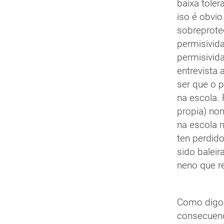
baixa toler
iso é obvi
sobreprote
permisivid
permisivida
entrevista
ser que o p
na escola. 
propia) non
na escola 
ten perdido
sido baleir
neno que r
Como digo,
consecuenc