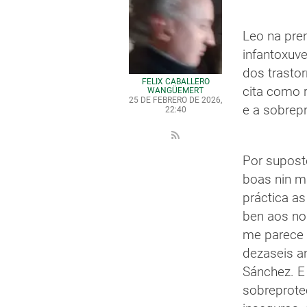
Leo na pren
infantoxuve
dos trasto
FÉLIX CABALLERO
cita como r
WANGÜEMERT
25 DE FEBRERO DE 2026,
e a sobrep
22:40
Por supost
boas nin m
práctica as
ben aos nos
me parece 
dezaseis a
Sánchez. E
sobreprote