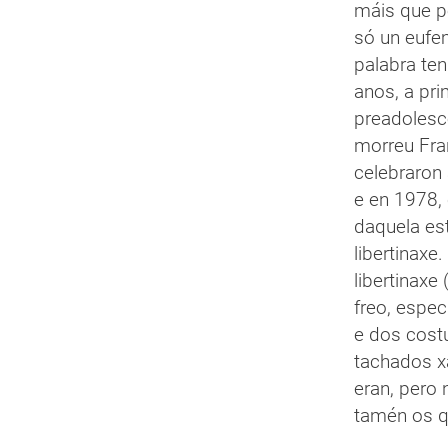
máis que pe
só un eufem
palabra ten
anos, a pri
preadolesc
morreu Fra
celebraron
e en 1978,
daquela es
libertinaxe
libertinaxe
freo, espe
e dos cost
tachados x
eran, pero
tamén os q