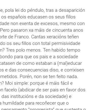
, pola lei do péndulo, tras a desaparición
a os españois educasen os seus fillos
rdade non exenta de excesos, mesmo con
. Pero pasaron xa máis de cincuenta anos
rte de Franco. Cantas xeracións teñen
o os seu fillos con total permisividade
n? Tres polo menos. Ten habido tempo
bondo para que os pais e a sociedade
catasen de como estaban a (mal)educar
los e das consecuencias diso, e corrixisen
metidos. Porén, non se ten feito nada.
? Moi simple: porque é máis fácil e
 facelo (abdicar de ser pais en favor dos
 das institucións e da sociedade) e
ta humildade para recoñecer que o
 pensamento “progresista” que sustenta o