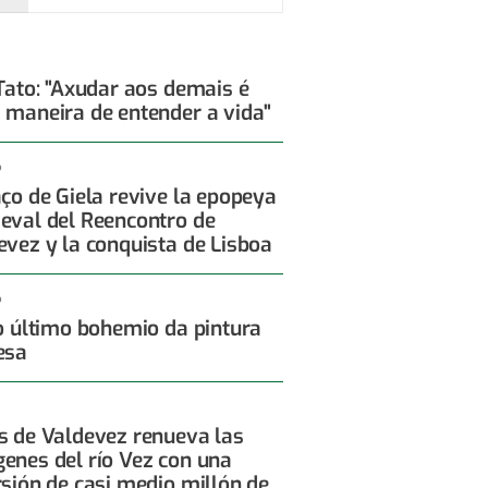
 Tato: "Axudar aos demais é
 maneira de entender a vida"
6
aço de Giela revive la epopeya
eval del Reencontro de
evez y la conquista de Lisboa
6
 o último bohemio da pintura
esa
s de Valdevez renueva las
enes del río Vez con una
rsión de casi medio millón de