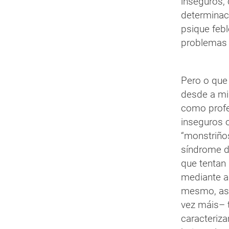
inseguros,
determinaci
psique febl
problemas 
Pero o que 
desde a miñ
como profe
inseguros 
“monstriño
síndrome d
que tentan
mediante a
mesmo, as 
vez máis– 
caracteriz