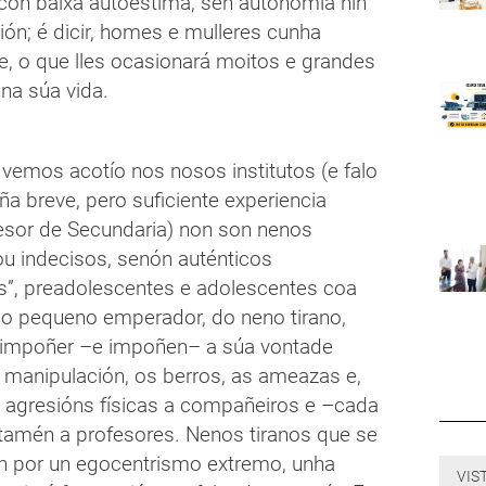
 con baixa autoestima, sen autonomía nin
ón; é dicir, homes e mulleres cunha
e, o que lles ocasionará moitos e grandes
na súa vida.
vemos acotío nos nosos institutos (e falo
a breve, pero suficiente experiencia
sor de Secundaria) non son nenos
ou indecisos, senón auténticos
s”, preadolescentes e adolescentes coa
o pequeno emperador, do neno tirano,
 impoñer –e impoñen– a súa vontade
 manipulación, os berros, as ameazas e,
agresións físicas a compañeiros e –cada
tamén a profesores. Nenos tiranos que se
an por un egocentrismo extremo, unha
VIS