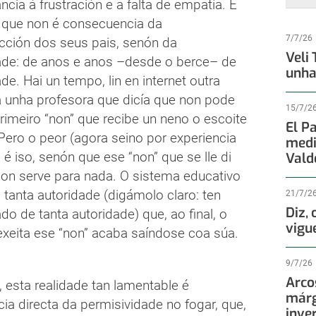
ancia á frustración e a falta de empatía. E
o que non é consecuencia da
7/7/26
cción dos seus pais, senón da
Veli
ade: de anos e anos –desde o berce– de
unha
de. Hai un tempo, lin en internet outra
 a unha profesora que dicía que non pode
15/7/2
rimeiro “non” que recibe un neno o escoite
El P
Pero o peor (agora seino por experiencia
medi
 é iso, senón que ese “non” que se lle di
Vald
non serve para nada. O sistema educativo
 tanta autoridade (digámolo claro: ten
21/7/2
Diz,
ado de tanta autoridade) que, ao final, o
vigu
exeita ese “non” acaba saíndose coa súa.
9/7/26
Arco
 esta realidade tan lamentable é
márg
ia directa da permisividade no fogar, que,
inve