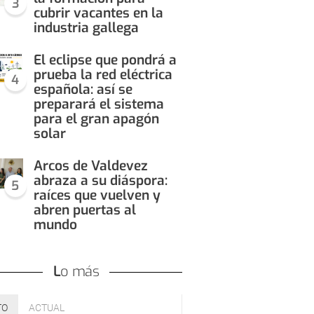
3
cubrir vacantes en la
industria gallega
El eclipse que pondrá a
prueba la red eléctrica
4
española: así se
preparará el sistema
para el gran apagón
solar
Arcos de Valdevez
abraza a su diáspora:
5
raíces que vuelven y
abren puertas al
mundo
Lo más
TO
ACTUAL