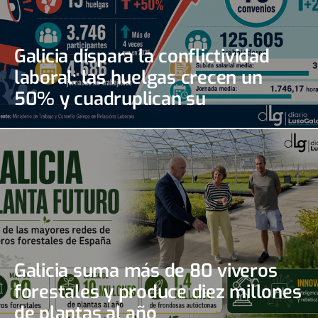
Galicia dispara la conflictividad
laboral: las huelgas crecen un
50% y cuadruplican su
seguimiento
Galicia suma más de 80 viveros
forestales y produce diez millones
de plantas al año