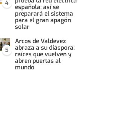
prueba la red eléctrica
4
española: así se
preparará el sistema
para el gran apagón
solar
Arcos de Valdevez
abraza a su diáspora:
5
raíces que vuelven y
abren puertas al
mundo