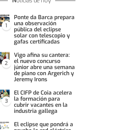
Noticias de hoy
Ponte da Barca prepara
una observación
1
pública del eclipse
solar con telescopio y
gafas certificadas
Vigo afina su cantera:
el nuevo concurso
2
júnior abre una semana
de piano con Argerich y
Jeremy Irons
El CIFP de Coia acelera
la formación para
3
cubrir vacantes en la
industria gallega
El eclipse que pondrá a