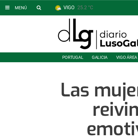
VIGO
25.2 °C
MENÚ
PORTUGAL
GALICIA
VIGO ÁREA
Las muje
reivi
emoti