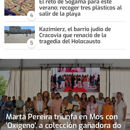
El reto de Sogama para este
verano: recoger tres plásticos al
salir de la playa
4
Kazimierz, el barrio judío de
Cracovia que renació de la
tragedia del Holocausto
5
Marta Pereira triunfa en Mos con
'Oxígeno', a colección gañadora do