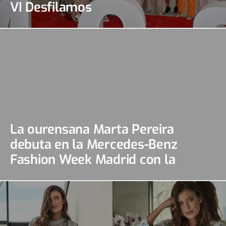
VI Desfilamos
La ourensana Marta Pereira
debuta en la Mercedes-Benz
Fashion Week Madrid con la
colección “El Renacer”