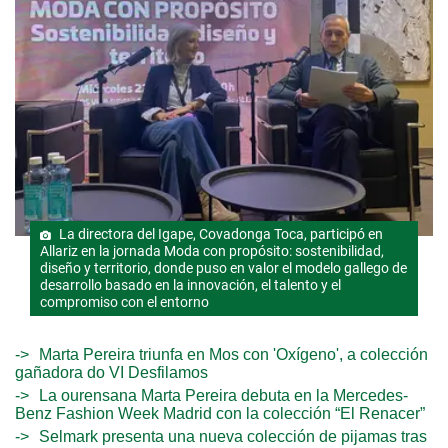
La directora del Igape, Covadonga Toca, participó en
Allariz en la jornada Moda con propósito: sostenibilidad,
diseño y territorio, donde puso en valor el modelo gallego de
desarrollo basado en la innovación, el talento y el
compromiso con el entorno
Marta Pereira triunfa en Mos con 'Oxígeno', a colección
gañadora do VI Desfilamos
La ourensana Marta Pereira debuta en la Mercedes-
Benz Fashion Week Madrid con la colección “El Renacer”
Selmark presenta una nueva colección de pijamas tras