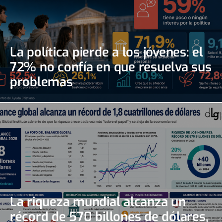
La política pierde a los jóvenes: el
72% no confía en que resuelva sus
problemas
La riqueza mundial alcanza un
récord de 570 billones de dólares,