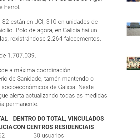
 Ferrol.
s, 82 están en UCI, 310 en unidades de
cilio. Polo de agora, en Galicia hai un
das, rexistrándose 2.264 falecementos.
de 1.707.039.
esde a máxima coordinación
terio de Sanidade, tamén mantendo o
 socioeconómicos de Galicia. Neste
gue alerta actualizando todas as medidas
cia permanente.
TAL
DENTRO DO TOTAL, VINCULADOS
ICIA
CON CENTROS RESIDENCIAIS
52
30 usuarios