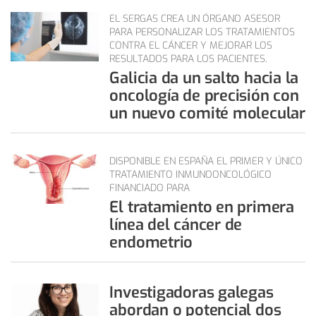
EL SERGAS CREA UN ÓRGANO ASESOR
PARA PERSONALIZAR LOS TRATAMIENTOS
CONTRA EL CÁNCER Y MEJORAR LOS
RESULTADOS PARA LOS PACIENTES.
Galicia da un salto hacia la
oncología de precisión con
un nuevo comité molecular
DISPONIBLE EN ESPAÑA EL PRIMER Y ÚNICO
TRATAMIENTO INMUNOONCOLÓGICO
FINANCIADO PARA
El tratamiento en primera
línea del cáncer de
endometrio
Investigadoras galegas
abordan o potencial dos