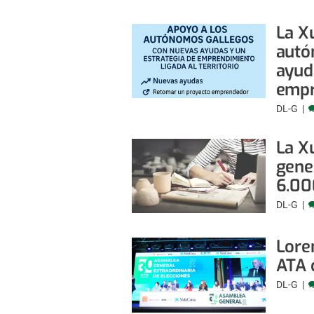
La X
autó
ayud
empr
DL-G
La Xu
gene
6.00
DL-G
Lore
ATA 
DL-G