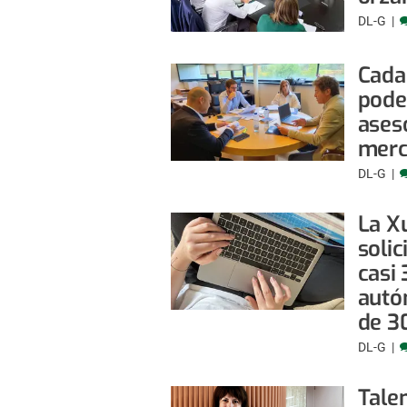
DL-G
Cada
pode
ases
mer
DL-G
La X
solic
casi
autó
de 3
DL-G
Tale