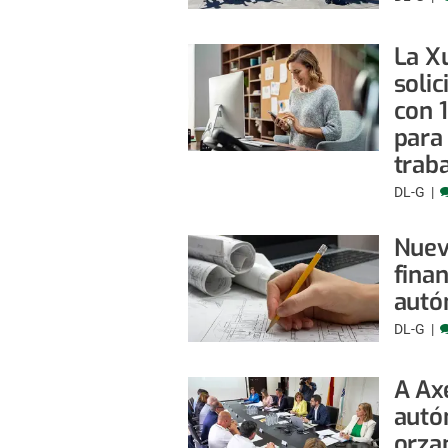
La X
solic
con 
para
trab
DL-G
Nueva
fina
aut
DL-G
A Ax
autó
orza