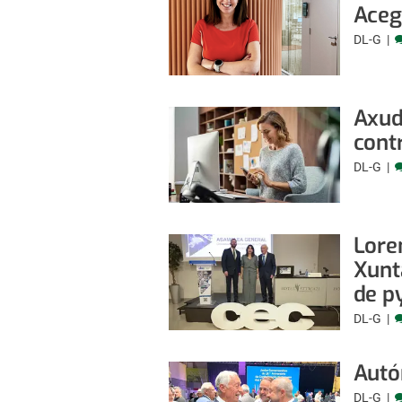
Aceg
DL-G
Axud
cont
DL-G
Lore
Xunt
de p
DL-G
Autó
DL-G