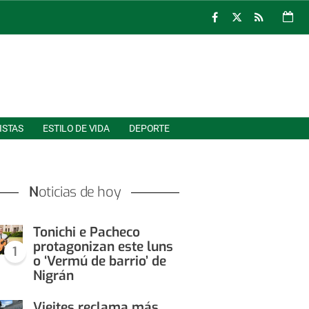
ISTAS
ESTILO DE VIDA
DEPORTE
Noticias de hoy
Tonichi e Pacheco
protagonizan este luns
1
o ‘Vermú de barrio’ de
Nigrán
Vieites reclama más