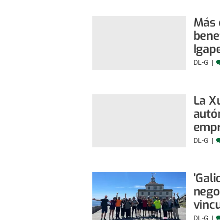
Más 
benef
Igap
DL-G
La Xu
autó
empr
DL-G
'Gal
nego
vinc
DL-G