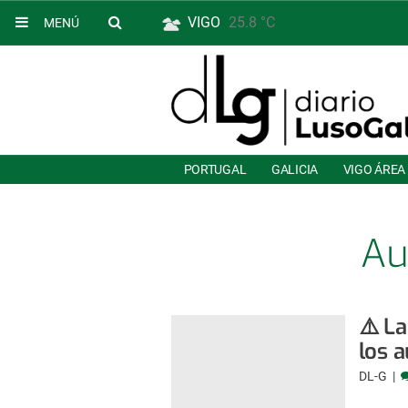
VIGO
25.8 °C
MENÚ
PORTUGAL
GALICIA
VIGO ÁREA
Au
⚠️ La
los 
DL-G