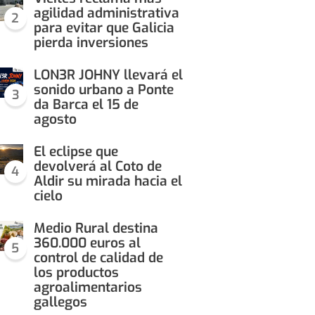
agilidad administrativa
2
para evitar que Galicia
pierda inversiones
LON3R JOHNY llevará el
sonido urbano a Ponte
3
da Barca el 15 de
agosto
El eclipse que
devolverá al Coto de
4
Aldir su mirada hacia el
cielo
Medio Rural destina
360.000 euros al
5
control de calidad de
los productos
agroalimentarios
gallegos