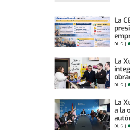
La C
presi
empr
DL-G
La X
integ
obra
DL-G
La X
a la 
autó
DL-G