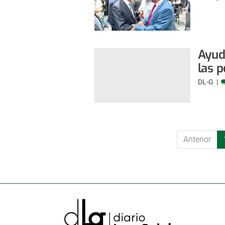
Ayuda
las 
DL-G
Anterior