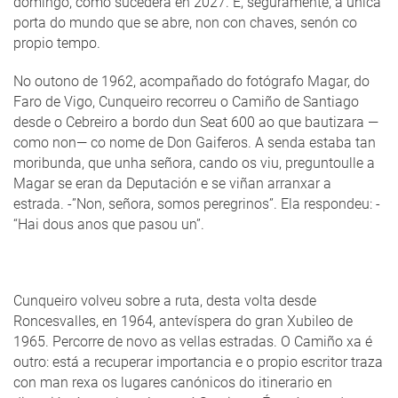
domingo, como sucederá en 2027. É, seguramente, a única
porta do mundo que se abre, non con chaves, senón co
propio tempo.
No outono de 1962, acompañado do fotógrafo Magar, do
Faro de Vigo, Cunqueiro recorreu o Camiño de Santiago
desde o Cebreiro a bordo dun Seat 600 ao que bautizara —
como non— co nome de Don Gaiferos. A senda estaba tan
moribunda, que unha señora, cando os viu, preguntoulle a
Magar se eran da Deputación e se viñan arranxar a
estrada. -”Non, señora, somos peregrinos”. Ela respondeu: -
“Hai dous anos que pasou un”.
Cunqueiro volveu sobre a ruta, desta volta desde
Roncesvalles, en 1964, antevíspera do gran Xubileo de
1965. Percorre de novo as vellas estradas. O Camiño xa é
outro: está a recuperar importancia e o propio escritor traza
con man rexa os lugares canónicos do itinerario en