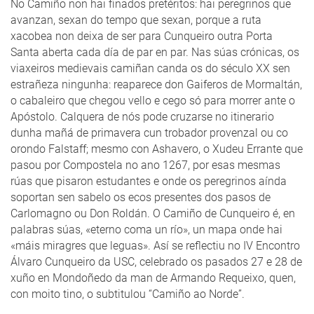
No Camiño non hai finados pretéritos: hai peregrinos que
avanzan, sexan do tempo que sexan, porque a ruta
xacobea non deixa de ser para Cunqueiro outra Porta
Santa aberta cada día de par en par. Nas súas crónicas, os
viaxeiros medievais camiñan canda os do século XX sen
estrañeza ningunha: reaparece don Gaiferos de Mormaltán,
o cabaleiro que chegou vello e cego só para morrer ante o
Apóstolo. Calquera de nós pode cruzarse no itinerario
dunha mañá de primavera cun trobador provenzal ou co
orondo Falstaff; mesmo con Ashavero, o Xudeu Errante que
pasou por Compostela no ano 1267, por esas mesmas
rúas que pisaron estudantes e onde os peregrinos aínda
soportan sen sabelo os ecos presentes dos pasos de
Carlomagno ou Don Roldán. O Camiño de Cunqueiro é, en
palabras súas, «eterno coma un río», un mapa onde hai
«máis miragres que leguas». Así se reflectiu no IV Encontro
Álvaro Cunqueiro da USC, celebrado os pasados 27 e 28 de
xuño en Mondoñedo da man de Armando Requeixo, quen,
con moito tino, o subtitulou “Camiño ao Norde”.