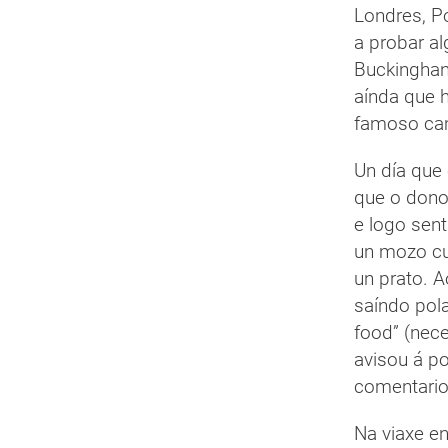
Londres, P
a probar a
Buckinghan
aínda que 
famoso ca
Un día que
que o dono
e logo sen
un mozo cu
un prato. 
saíndo pola
food” (nec
avisou á p
comentario
Na viaxe e