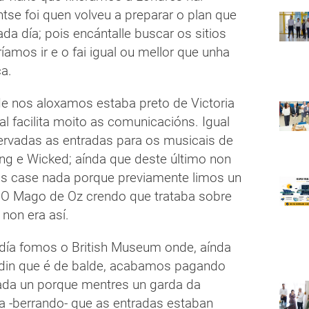
tse foi quen volveu a preparar o plan que
da día; pois encántalle buscar os sitios
amos ir e o fai igual ou mellor que unha
ca.
de nos aloxamos estaba preto de Victoria
cal facilita moito as comunicacións. Igual
servadas as entradas para os musicais de
ing e Wicked; aínda que deste último non
 case nada porque previamente limos un
O Mago de Oz crendo que trataba sobre
non era así.
 día fomos o British Museum onde, aínda
din que é de balde, acabamos pagando
cada un porque mentres un garda da
a -berrando- que as entradas estaban