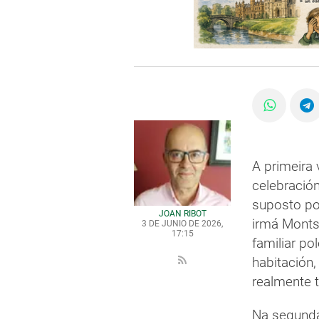
A primeira 
celebració
suposto po
JOAN RIBOT
irmá Monts
3 DE JUNIO DE 2026,
17:15
familiar po
habitación,
realmente 
Na segunda