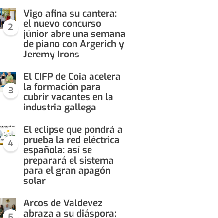
Vigo afina su cantera:
el nuevo concurso
2
júnior abre una semana
de piano con Argerich y
Jeremy Irons
El CIFP de Coia acelera
la formación para
3
cubrir vacantes en la
industria gallega
El eclipse que pondrá a
prueba la red eléctrica
4
española: así se
preparará el sistema
para el gran apagón
solar
Arcos de Valdevez
abraza a su diáspora:
5