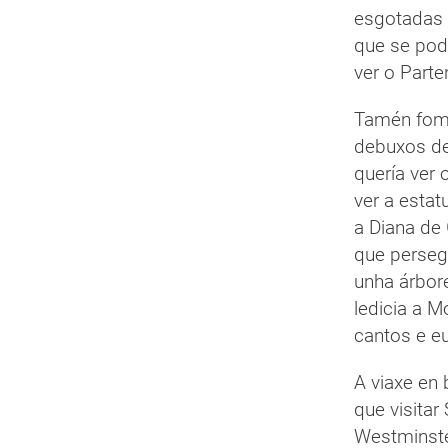
esgotadas 
que se pod
ver o Parte
Tamén fom
debuxos de
quería ver
ver a esta
a Diana de
que perseg
unha árbor
ledicia a 
cantos e eu
A viaxe en 
que visitar
Westminste