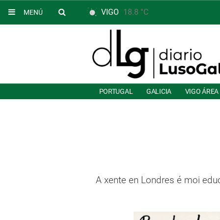
VIGO
18.8 °C
MENÚ
PORTUGAL
GALICIA
VIGO ÁREA
A xente en Londres é moi educ