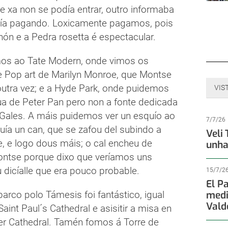
e xa non se podía entrar, outro informaba
ía pagando. Loxicamente pagamos, pois
nón e a Pedra rosetta é espectacular.
os ao Tate Modern, onde vimos os
 Pop art de Marilyn Monroe, que Montse
 outra vez; e a Hyde Park, onde puidemos
VIS
tua de Peter Pan pero non a fonte dedicada
 Gales. A máis puidemos ver un esquío ao
7/7/26
uía un can, que se zafou del subindo a
Veli
e, e logo dous máis; o cal encheu de
unha
Montse porque dixo que veríamos uns
 dicíalle que era pouco probable.
15/7/2
El P
barco polo Támesis foi fantástico, igual
medi
Vald
 Saint Paul´s Cathedral e asisitir a misa en
r Cathedral. Tamén fomos á Torre de