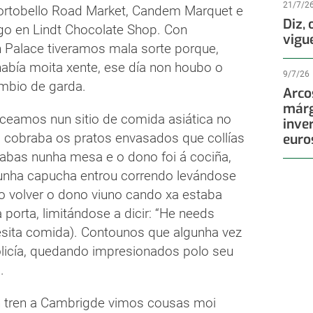
21/7/2
ortobello Road Market, Candem Marquet e
Diz,
lgo en Lindt Chocolate Shop. Con
vigu
 Palace tiveramos mala sorte porque,
había moita xente, ese día non houbo o
9/7/26
mbio de garda.
Arco
márg
 ceamos nun sitio de comida asiática no
inve
 cobraba os pratos envasados que collías
euro
tabas nunha mesa e o dono foi á cociña,
nha capucha entrou correndo levándose
Ao volver o dono viuno cando xa estaba
 porta, limitándose a dicir: “He needs
esita comida). Contounos que algunha vez
olicía, quedando impresionados polo seu
.
n tren a Cambrigde vimos cousas moi