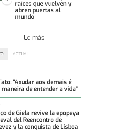
raíces que vuelven y
abren puertas al
mundo
Lo más
TO
ACTUAL
 Tato: "Axudar aos demais é
 maneira de entender a vida"
6
aço de Giela revive la epopeya
eval del Reencontro de
evez y la conquista de Lisboa