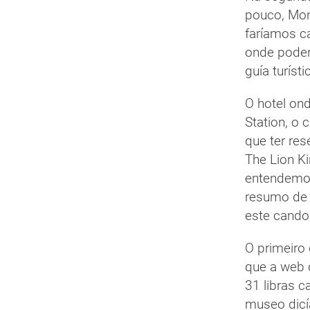
pouco, Mon
faríamos ca
onde poderí
guía turísti
O hotel on
Station, o 
que ter re
The Lion K
entendemos
resumo de 
este cando 
O primeiro
que a web 
31 libras 
museo dicí