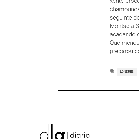
xente proce
chamounos 
seguinte d
Montse a Sa
acadando q
Que menos 
preparou c
LONDRES