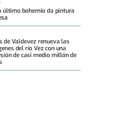
6
 o último bohemio da pintura
esa
s de Valdevez renueva las
enes del río Vez con una
rsión de casi medio millón de
s