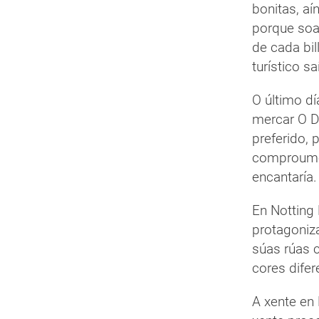
bonitas, a
porque soa
de cada bil
turístico s
O último dí
mercar O Di
preferido, 
comproume 
encantaría.
En Notting 
protagoniz
súas rúas 
cores difer
A xente en