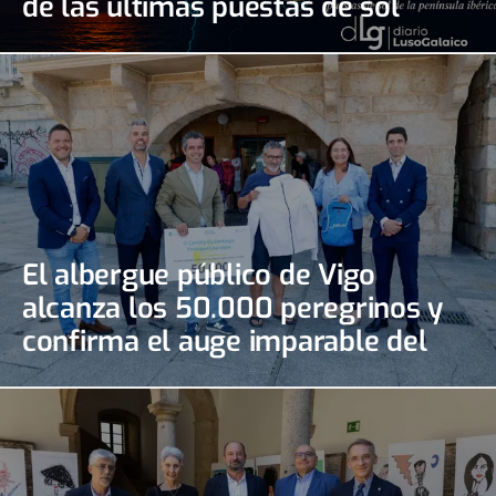
de las últimas puestas de sol
El albergue público de Vigo
alcanza los 50.000 peregrinos y
confirma el auge imparable del
Camino Portugués de la Costa