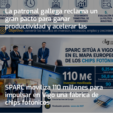
La patronal gallega reclama un
gran pacto para ganar
productividad y acelerar las
inversiones
SPARC moviliza 110 millones para
impulsar en Vigo una fábrica de
chips fotónicos