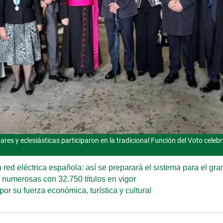
tares y eclesiásticas participaron en la tradicional Función del Voto celeb
 red eléctrica española: así se preparará el sistema para el gr
s numerosas con 32.750 títulos en vigor
r su fuerza económica, turística y cultural