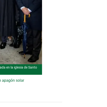
rada en la iglesia de Santo
an apagón solar