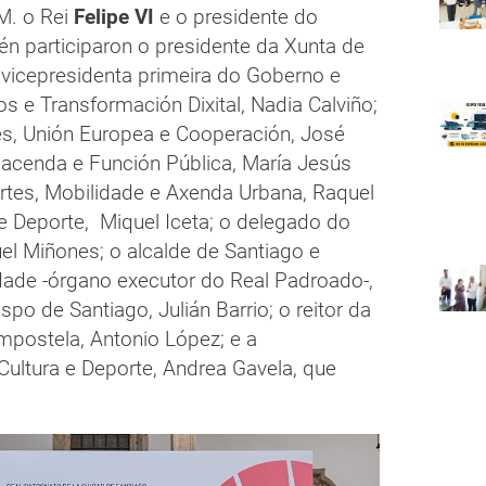
.M. o Rei
Felipe VI
e o presidente do
én participaron o presidente da Xunta de
a vicepresidenta primeira do Goberno e
 e Transformación Dixital, Nadia Calviño;
es, Unión Europea e Cooperación, José
Facenda e Función Pública, María Jesús
rtes, Mobilidade e Axenda Urbana, Raquel
 e Deporte, Miquel Iceta; o delegado do
el Miñones; o alcalde de Santiago e
dade -órgano executor do Real Padroado-,
po de Santiago, Julián Barrio; o reitor da
mpostela, Antonio López; e a
Cultura e Deporte, Andrea Gavela, que