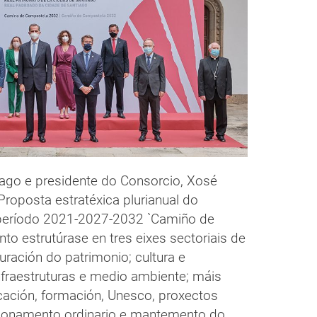
iago e presidente do Consorcio, Xosé
Proposta estratéxica plurianual do
 período 2021-2027-2032 `Camiño de
o estrutúrase en tres eixes sectoriais de
ración do patrimonio; cultura e
nfraestruturas e medio ambiente; máis
icación, formación, Unesco, proxectos
cionamento ordinario e mantemento do