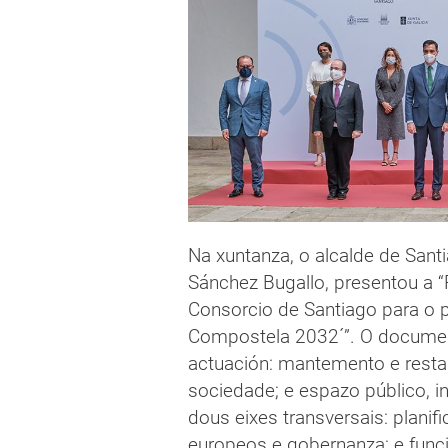
Na xuntanza, o alcalde de Sant
Sánchez Bugallo, presentou a “
Consorcio de Santiago para o
Compostela 2032´”. O document
actuación: mantemento e restau
sociedade; e espazo público, i
dous eixes transversais: planif
europeos e gobernanza; e fun