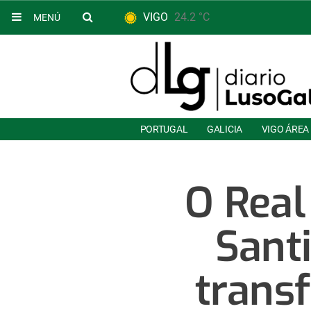
VIGO
24.2 °C
MENÚ
PORTUGAL
GALICIA
VIGO ÁREA
O Real
Sant
trans