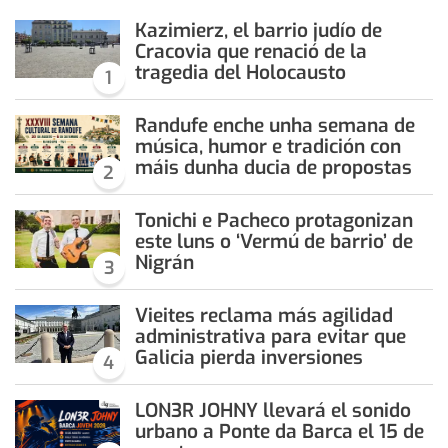
Kazimierz, el barrio judío de
Cracovia que renació de la
tragedia del Holocausto
1
Randufe enche unha semana de
música, humor e tradición con
máis dunha ducia de propostas
2
Tonichi e Pacheco protagonizan
este luns o ‘Vermú de barrio’ de
Nigrán
3
Vieites reclama más agilidad
administrativa para evitar que
Galicia pierda inversiones
4
LON3R JOHNY llevará el sonido
urbano a Ponte da Barca el 15 de