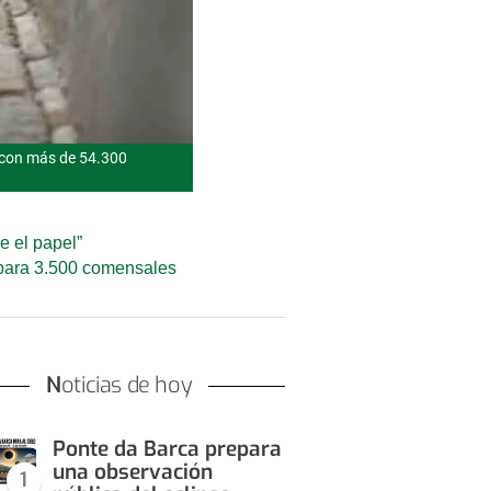
, con más de 54.300
e el papel”
a para 3.500 comensales
Noticias de hoy
Ponte da Barca prepara
una observación
1