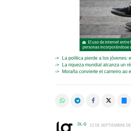
El uso de internet entr
personas incorporándose a
La política pierde a los jóvenes:
La riqueza mundial alcanza un ré
Moraña convierte el carneiro ao 
DL-G
22 DE SEPTIEMBRE DE 