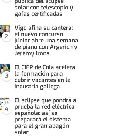
pública del eclipse
solar con telescopio y
gafas certificadas
Vigo afina su cantera:
el nuevo concurso
2
júnior abre una semana
de piano con Argerich y
Jeremy Irons
El CIFP de Coia acelera
la formación para
3
cubrir vacantes en la
industria gallega
El eclipse que pondrá a
prueba la red eléctrica
4
española: así se
preparará el sistema
para el gran apagón
solar