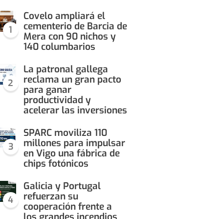
Covelo ampliará el
cementerio de Barcia de
1
Mera con 90 nichos y
140 columbarios
La patronal gallega
reclama un gran pacto
2
para ganar
productividad y
acelerar las inversiones
SPARC moviliza 110
millones para impulsar
3
en Vigo una fábrica de
chips fotónicos
Galicia y Portugal
refuerzan su
4
cooperación frente a
los grandes incendios