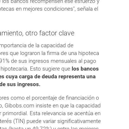
ue los bancos recompensen ese esfuerzo y
otecas en mejores condiciones", señala el
iento, otro factor clave
importancia de la capacidad de
s que lograron la firma de una hipoteca
9,91% de sus ingresos mensuales al pago
 hipotecaria. Esto sugiere que
los bancos
ntes cuya carga de deuda representa una
de sus ingresos.
tores como el porcentaje de financiación o
, Gibobs.com insiste en que la capacidad
r primordial. Esta relevancia se acentúa en
erés (TIN) puede variar significativamente
tas (hasta un 49,72%) y entre las mejores