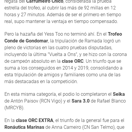
regata del
Carrumeiro Chico
, considerada la prueba
estrella del trofeo, al cubrir las más de 92 millas en 12
horas y 27 minutos. Además de ser el primero en tiempo
real, supo mantener la ventaja en tiempo compensado.
Pero la hazaña del Yess Too no terminó ahí. En el
Trofeo
Conde de Gondomar
, la tripulación de Ramada logró un
pleno de victorias en las cuatro pruebas disputadas,
incluyendo la última "Vuelta a Ons", y se hizo con la corona
de campeón absoluto en la
clase ORC
. Un triunfo que se
suma a los conseguidos en 2014 y 2019, consolidando a
esta tripulación de amigos y familiares como una de las
más destacadas en la competición.
En esta misma categoría, el podio lo completaron el
Seika
de Antón Paisov (RCN Vigo) y el
Sara 3.0
de Rafael Blanco
(MRCYB).
En la
clase ORC EXTRA
, el triunfo de la general fue para el
Ronáutica Marinas
de Anna Carneiro (CN San Telmo), que