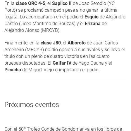
En la
clase ORC 4-5
, el
Saplico II
de Joao Serodio (YC
Porto) se proclamó campeón pese a no ganar la última
regata. Lo acompañaron en el podio el
Esquio
de Alejandro
Castro (Liceo Marítimo de Bouzas) y el
Erizana
de
Alejandro Alonso (MRCYB).
Finalmente, en la
clase J80
, el
Alboroto
de Juan Carlos
Ameneiro (MRCYB) no dio opción a sus rivales y se llevó el
título con un pleno de cuatro victorias en las cuatro
pruebas disputadas. El
Gaifar IV
de Yago Osuna y el
Picacho
de Miguel Viejo completaron el podio.
Próximos eventos
Con el 50º Trofeo Conde de Gondomar ya en los libros de