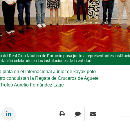
a del Real Club Náutico de Portosín posa junto a representantes instituc
entación celebrado en las instalaciones de la entidad.
 plata en el Internacional Júnior de kayak polo
Catro conquistan la Regata de Cruceros de Aguete
Trofeo Aurelio Fernández Lage