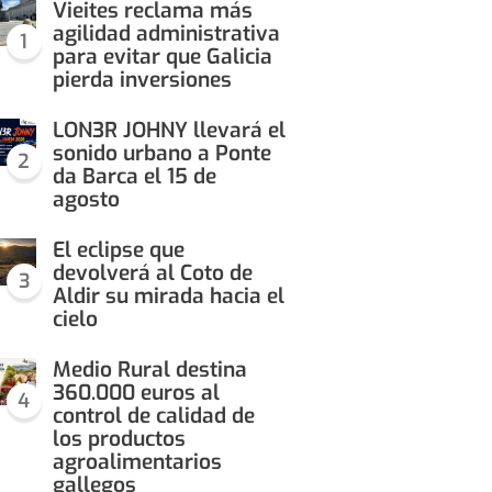
Vieites reclama más
agilidad administrativa
1
para evitar que Galicia
pierda inversiones
LON3R JOHNY llevará el
sonido urbano a Ponte
2
da Barca el 15 de
agosto
El eclipse que
devolverá al Coto de
3
Aldir su mirada hacia el
cielo
Medio Rural destina
360.000 euros al
4
control de calidad de
los productos
agroalimentarios
gallegos