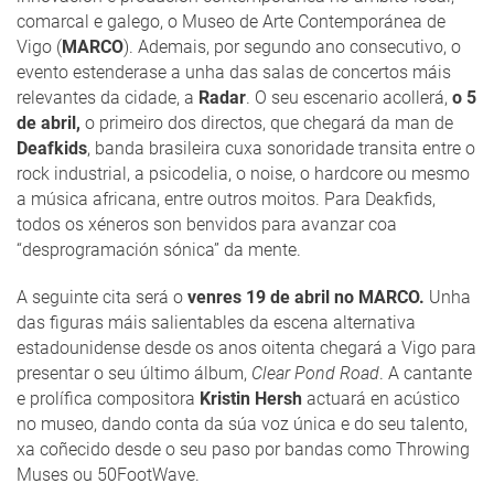
comarcal e galego, o Museo de Arte Contemporánea de
Vigo (
MARCO
). Ademais, por segundo ano consecutivo, o
evento estenderase a unha das salas de concertos máis
relevantes da cidade, a
Radar
. O seu escenario acollerá,
o 5
de abril,
o primeiro dos directos, que chegará da man de
Deafkids
, banda brasileira cuxa sonoridade transita entre o
rock industrial, a psicodelia, o noise, o hardcore ou mesmo
a música africana, entre outros moitos. Para Deakfids,
todos os xéneros son benvidos para avanzar coa
“desprogramación sónica” da mente.
A seguinte cita será o
venres 19 de abril no MARCO.
Unha
das figuras máis salientables da escena alternativa
estadounidense desde os anos oitenta chegará a Vigo para
presentar o seu último álbum,
Clear Pond Road
. A cantante
e prolífica compositora
Kristin Hersh
actuará en acústico
no museo, dando conta da súa voz única e do seu talento,
xa coñecido desde o seu paso por bandas como Throwing
Muses ou 50FootWave.