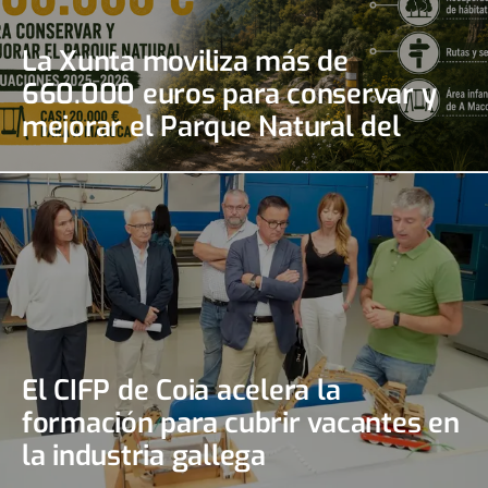
La Xunta moviliza más de
660.000 euros para conservar y
mejorar el Parque Natural del
Monte Aloia
El CIFP de Coia acelera la
formación para cubrir vacantes en
la industria gallega