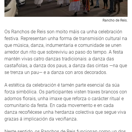
Rancho de Reis.
Os Ranchos de Reis son moito máis ca unha celebración
festiva. Representan unha forma de transmisión cultural na
que música, danza, indumentaria e comunidade se unen
arredor dun rito que sobreviviu ao paso do tempo. A festa
mantén vivas catro danzas tradicionais: a danza das
castañolas, a danza dos paus, a danza das cintas —na que
se trenza un pau— e a danza con aros decorados.
A estética da celebración é tamén parte esencial da súa
forza simbólica. Os participantes visten traxes brancos con
adornos florais, unha imaxe que reforza o carácter ritual e
comunitario da festa. En cada movemento e en cada
danza recoñécese unha herdanza colectiva que segue viva
grazas á implicación da veciñanza.
Neste sentido, os Ranchos de Reis funcionan como un dos