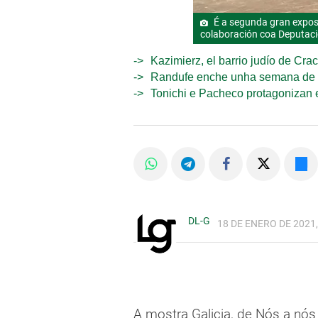
É a segunda gran expos
colaboración coa Deputaci
Kazimierz, el barrio judío de Cra
Randufe enche unha semana de m
Tonichi e Pacheco protagonizan e
DL-G
18 DE ENERO DE 2021,
A mostra Galicia, de Nós a nó