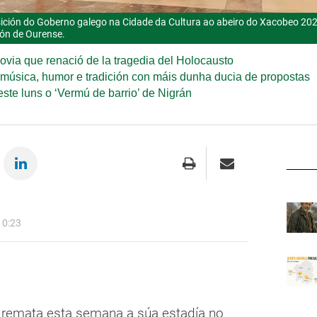
ición do Goberno galego na Cidade da Cultura ao abeiro do Xacobeo 202
ón de Ourense.
covia que renació de la tragedia del Holocausto
úsica, humor e tradición con máis dunha ducia de propostas
ste luns o ‘Vermú de barrio’ de Nigrán
 0:23
s remata esta semana a súa estadía no