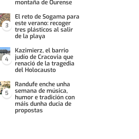
montaña de Ourense
El reto de Sogama para
este verano: recoger
3
tres plásticos al salir
de la playa
Kazimierz, el barrio
judío de Cracovia que
4
renació de la tragedia
del Holocausto
Randufe enche unha
semana de música,
5
humor e tradición con
máis dunha ducia de
propostas