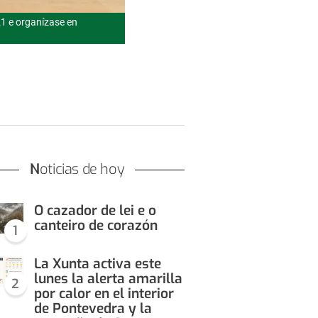
1 e organízase en
Noticias de hoy
O cazador de lei e o
canteiro de corazón
1
La Xunta activa este
lunes la alerta amarilla
2
por calor en el interior
de Pontevedra y la