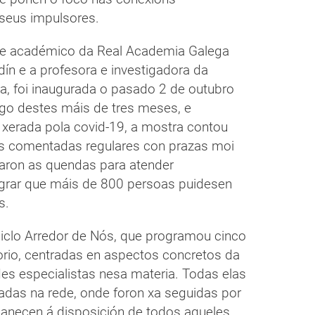
 seus impulsores.
r e académico da Real Academia Galega
n e a profesora e investigadora da
a, foi inaugurada o pasado 2 de outubro
go destes máis de tres meses, e
 xerada pola covid-19, a mostra contou
as comentadas regulares con prazas moi
icaron as quendas para atender
grar que máis de 800 persoas puidesen
s.
ciclo Arredor de Nós, que programou cinco
torio, centradas en aspectos concretos da
es especialistas nesa materia. Todas elas
adas na rede, onde foron xa seguidas por
anecen á disposición de todos aqueles