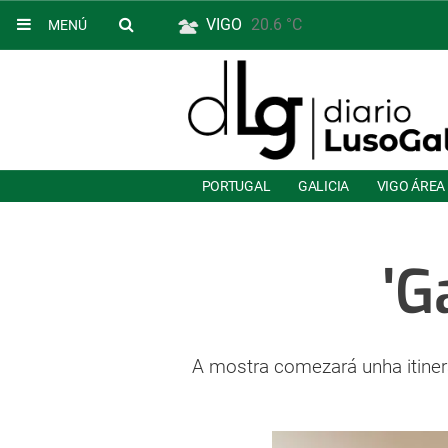
VIGO
20.6 °C
MENÚ
PORTUGAL
GALICIA
VIGO ÁREA
'G
A mostra comezará unha itinera