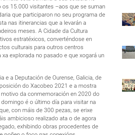
 os 15.000 visitantes –aos que se suman
aria que participaron no seu programa de
sta nas itinerancias que a levarán a
ndeiros meses. A Cidade da Cultura
tivos estratéxicos, converténdose en
tos culturais para outros centros
iña xa explorada no pasado e que xogará un
ia e a Deputación de Ourense, Galicia, de
xposición do Xacobeo 2021 e a mostra
n motivo da conmemoración en 2020 do
 domingo é o último día para visitar na
que, con máis de 300 pezas, se erixe
is ambicioso realizado ata o de agora
legado, exhibindo obras procedentes de
ue poñen o foco nas conexións