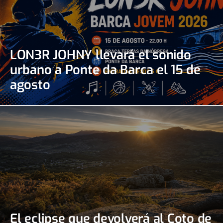
LON3R JOHNY llevará el sonido
urbano a Ponte da Barca el 15 de
agosto
El eclipse que devolverá al Coto de