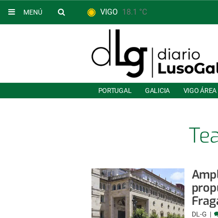
VIGO
18.1 °C
MENÚ
PORTUGAL
GALICIA
VIGO ÁREA
Tea
Ampl
prop
Frag
DL-G