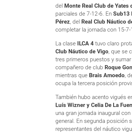
del
Monte Real Club de Yates
parciales de 7-12-6. En
Sub13 
Pérez
, del
Real Club Náutico 
completar la jornada con 15-7-
La clase
ILCA 4
tuvo claro pro
Club Náutico de Vigo
, que se c
tres primeros puestos y sumar
compañero de club
Roque Gon
mientras que
Brais Amoedo
, d
ocupa la tercera posición provi
También hubo acento vigués e
Luís Wizner y Celia De La Fue
una gran jornada inaugural con 
general. En segunda posición 
representantes del náutico vig