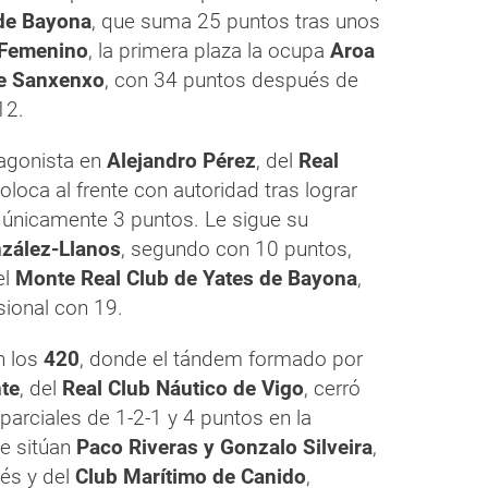
 de Bayona
, que suma 25 puntos tras unos
Femenino
, la primera plaza la ocupa
Aroa
de Sanxenxo
, con 34 puntos después de
12.
tagonista en
Alejandro Pérez
, del
Real
oloca al frente con autoridad tras lograr
 únicamente 3 puntos. Le sigue su
zález-Llanos
, segundo con 10 puntos,
el
Monte Real Club de Yates de Bayona
,
sional con 19.
n los
420
, donde el tándem formado por
nte
, del
Real Club Náutico de Vigo
, cerró
parciales de 1-2-1 y 4 puntos en la
se sitúan
Paco Riveras y Gonzalo Silveira
,
ués y del
Club Marítimo de Canido
,