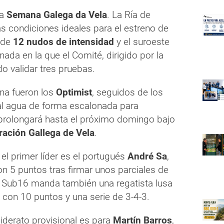
la
Semana Galega da Vela
. La Ría de
as condiciones ideales para el estreno de
 de
12 nudos de intensidad
y el suroeste
da en la que el Comité, dirigido por la
do validar tres pruebas.
na fueron los
Optimist
, seguidos de los
 al agua de forma escalonada para
prolongará hasta el próximo domingo bajo
ración Gallega de Vela
.
, el primer líder es el portugués
André Sa
,
on 5 puntos tras firmar unos parciales de
a Sub16 manda también una regatista lusa
, con 10 puntos y una serie de 3-4-3.
l liderato provisional es para
Martín Barros
,