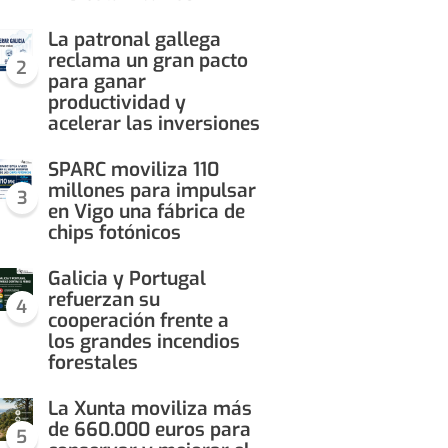
La patronal gallega
reclama un gran pacto
2
para ganar
productividad y
acelerar las inversiones
SPARC moviliza 110
millones para impulsar
3
en Vigo una fábrica de
chips fotónicos
Galicia y Portugal
refuerzan su
4
cooperación frente a
los grandes incendios
forestales
La Xunta moviliza más
de 660.000 euros para
5