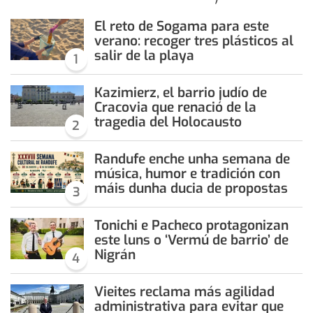
El reto de Sogama para este
verano: recoger tres plásticos al
salir de la playa
1
Kazimierz, el barrio judío de
Cracovia que renació de la
tragedia del Holocausto
2
Randufe enche unha semana de
música, humor e tradición con
máis dunha ducia de propostas
3
Tonichi e Pacheco protagonizan
este luns o ‘Vermú de barrio’ de
Nigrán
4
Vieites reclama más agilidad
administrativa para evitar que