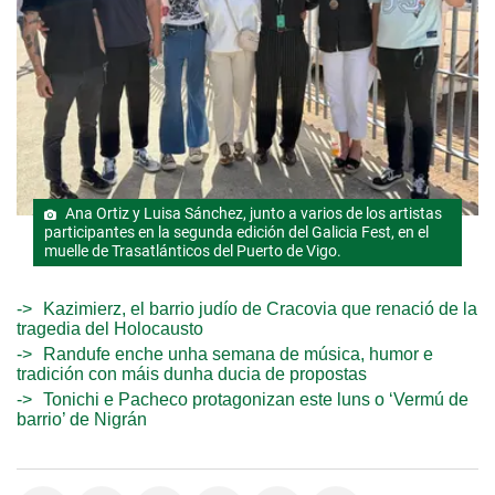
Ana Ortiz y Luisa Sánchez, junto a varios de los artistas
participantes en la segunda edición del Galicia Fest, en el
muelle de Trasatlánticos del Puerto de Vigo.
Kazimierz, el barrio judío de Cracovia que renació de la
tragedia del Holocausto
Randufe enche unha semana de música, humor e
tradición con máis dunha ducia de propostas
Tonichi e Pacheco protagonizan este luns o ‘Vermú de
barrio’ de Nigrán