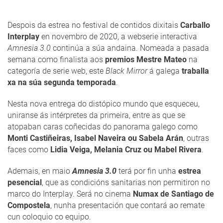
Despois da estrea no festival de contidos dixitais
Carballo
Interplay
en novembro de 2020, a webserie interactiva
Amnesia 3.0
continúa a súa andaina. Nomeada a pasada
semana como finalista aos
premios Mestre Mateo
na
categoría de serie web, este
Black Mirror
á galega
traballa
xa na súa segunda temporada
.
Nesta nova entrega do distópico mundo que esqueceu,
uniranse ás intérpretes da primeira, entre as que se
atopaban caras coñecidas do panorama galego como
Monti Castiñeiras, Isabel Naveira ou Sabela Arán
, outras
faces como
Lidia Veiga, Melania Cruz ou Mabel Rivera
.
Ademais, en maio
Amnesia 3.0
terá por fin unha
estrea
pesencial
, que as condicións sanitarias non permitiron no
marco do Interplay. Será no cinema
Numax de Santiago de
Compostela
, nunha presentación que contará ao remate
cun coloquio co equipo.