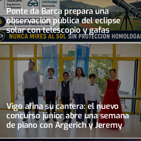
Ponte da Barca prepara una
observación pública del eclipse
solar con telescopio y gafas
certificadas
Vigo afina su cantera: el nuevo
concurso júnior abre una semana
de piano con Argerich y Jeremy
Irons