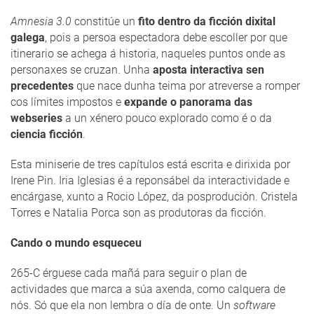
Amnesia 3.0
constitúe un
fito dentro da ficción dixital
galega
, pois a persoa espectadora debe escoller por que
itinerario se achega á historia, naqueles puntos onde as
personaxes se cruzan. Unha
aposta interactiva sen
precedentes
que nace dunha teima por atreverse a romper
cos límites impostos e
expande o panorama das
webseries
a un xénero pouco explorado como é o da
ciencia ficción
.
Esta miniserie de tres capítulos está escrita e dirixida por
Irene Pin. Iria Iglesias é a reponsábel da interactividade e
encárgase, xunto a Rocio López, da posprodución. Cristela
Torres e Natalia Porca son as produtoras da ficción.
Cando o mundo esqueceu
265-C érguese cada mañá para seguir o plan de
actividades que marca a súa axenda, como calquera de
nós. Só que ela non lembra o día de onte. Un
software