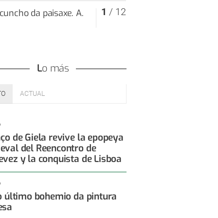
1
/ 12
Lo más
TO
ACTUAL
6
aço de Giela revive la epopeya
eval del Reencontro de
evez y la conquista de Lisboa
6
 o último bohemio da pintura
esa