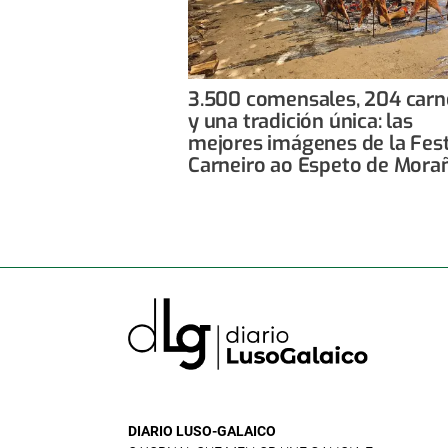
3.500 comensales, 204 carn
y una tradición única: las
mejores imágenes de la Fes
Carneiro ao Espeto de Mora
DIARIO LUSO-GALAICO