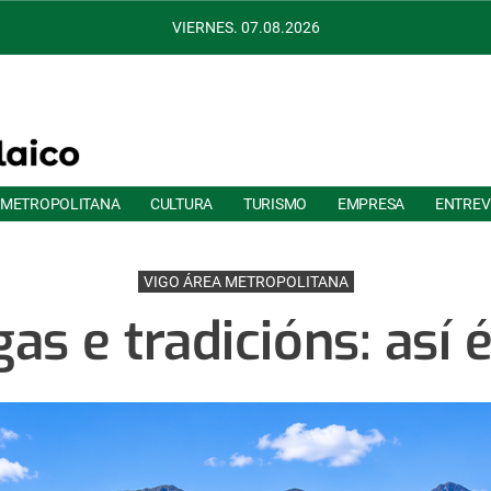
VIERNES. 07.08.2026
 METROPOLITANA
CULTURA
TURISMO
EMPRESA
ENTREV
VIGO ÁREA METROPOLITANA
as e tradicións: así 