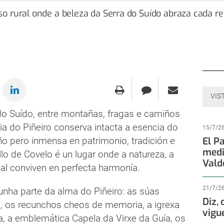
VIS
do Suído, entre montañas, fragas e camiños
ia do Piñeiro conserva intacta a esencia do
15/7/2
o pero inmensa en patrimonio, tradición e
El P
medi
llo de Covelo é un lugar onde a natureza, a
Vald
ñal conviven en perfecta harmonía.
21/7/2
 unha parte da alma do Piñeiro: as súas
Diz,
o, os recunchos cheos de memoria, a igrexa
vigu
a, a emblemática Capela da Virxe da Guía, os