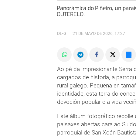
Panorámica do Piñeiro, un paraíso rural onde a beleza da Serra do Suído abraza cada recuncho da paisaxe. A.
OUTERELO.
DL-G
21 DE MAYO DE 2026, 17:27
Ao pé da impresionante Serra 
cargados de historia, a parroqu
rural galego. Pequena en tamañ
identidade, esta terra do conce
devoción popular e a vida veci
Este álbum fotográfico recolle
paisaxes abertas cara ao Suíd
parroquial de San Xoán Bautist