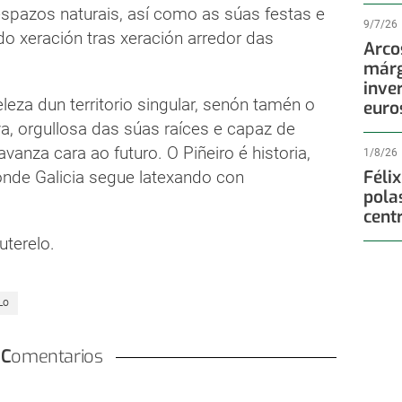
 espazos naturais, así como as súas festas e
9/7/26
do xeración tras xeración arredor das
Arco
márg
inve
za dun territorio singular, senón tamén o
euro
a, orgullosa das súas raíces e capaz de
anza cara ao futuro. O Piñeiro é historia,
1/8/26
Féli
r onde Galicia segue latexando con
pola
cent
terelo.
LO
Comentarios