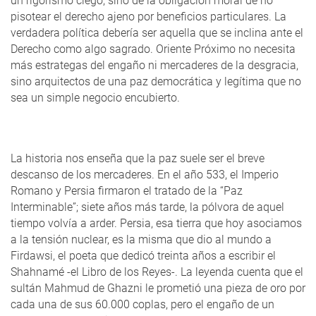
un rigorismo ciego, sino de la obligación moral de no
pisotear el derecho ajeno por beneficios particulares. La
verdadera política debería ser aquella que se inclina ante el
Derecho como algo sagrado. Oriente Próximo no necesita
más estrategas del engaño ni mercaderes de la desgracia,
sino arquitectos de una paz democrática y legítima que no
sea un simple negocio encubierto.
La historia nos enseña que la paz suele ser el breve
descanso de los mercaderes. En el año 533, el Imperio
Romano y Persia firmaron el tratado de la “Paz
Interminable”; siete años más tarde, la pólvora de aquel
tiempo volvía a arder. Persia, esa tierra que hoy asociamos
a la tensión nuclear, es la misma que dio al mundo a
Firdawsi, el poeta que dedicó treinta años a escribir el
Shahnamé -el Libro de los Reyes-. La leyenda cuenta que el
sultán Mahmud de Ghazni le prometió una pieza de oro por
cada una de sus 60.000 coplas, pero el engaño de un