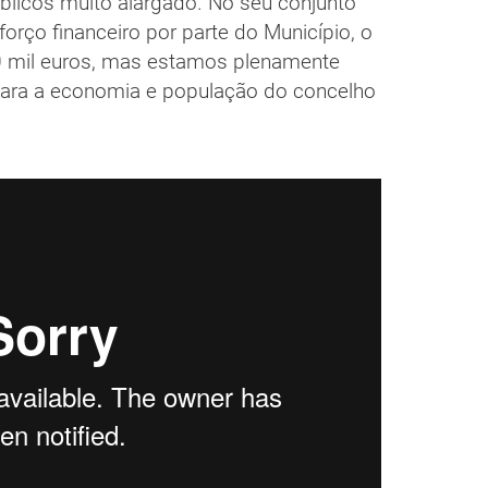
blicos muito alargado. No seu conjunto
orço financeiro por parte do Município, o
0 mil euros, mas estamos plenamente
para a economia e população do concelho