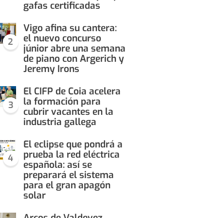
gafas certificadas
Vigo afina su cantera:
el nuevo concurso
2
júnior abre una semana
de piano con Argerich y
Jeremy Irons
El CIFP de Coia acelera
la formación para
3
cubrir vacantes en la
industria gallega
El eclipse que pondrá a
prueba la red eléctrica
4
española: así se
preparará el sistema
para el gran apagón
solar
Arcos de Valdevez