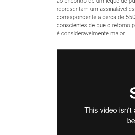
ao encontro de um leque de pú
representam um assinalável esf
correspondente a cerca de 55
conscientes de que o retorno 
é consideravelmente maior.