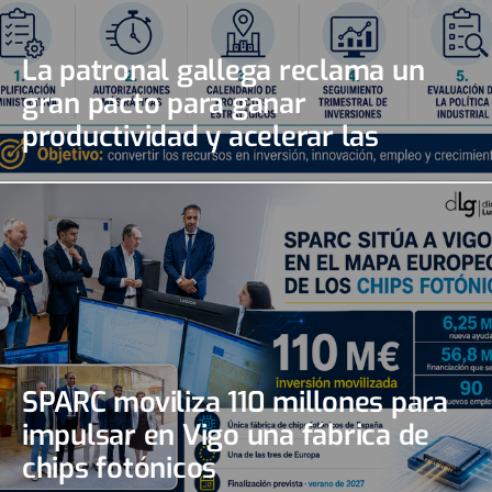
La patronal gallega reclama un
gran pacto para ganar
productividad y acelerar las
inversiones
SPARC moviliza 110 millones para
impulsar en Vigo una fábrica de
chips fotónicos