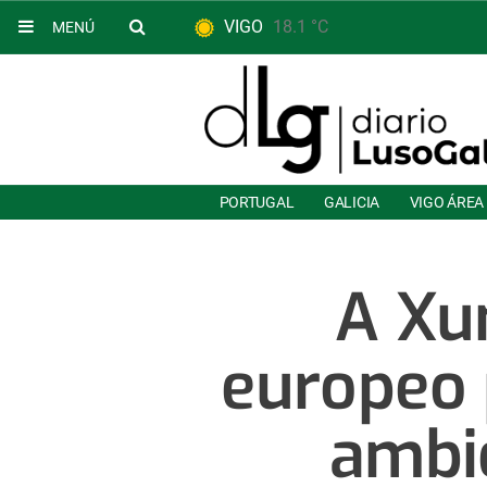
VIGO
18.1 °C
MENÚ
PORTUGAL
GALICIA
VIGO ÁREA
A Xun
europeo 
ambie