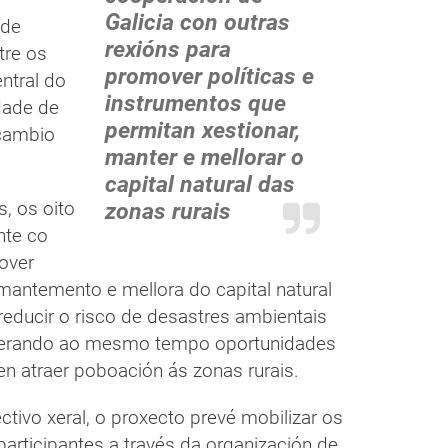
Galicia con outras
 de
rexións para
tre os
promover políticas e
ntral do
instrumentos que
dade de
permitan xestionar,
cambio
manter e mellorar o
capital natural das
, os oito
zonas rurais
nte co
mover
 mantemento e mellora do capital natural
reducir o risco de desastres ambientais
 xerando ao mesmo tempo oportunidades
n atraer poboación ás zonas rurais.
tivo xeral, o proxecto prevé mobilizar os
participantes a través da organización de