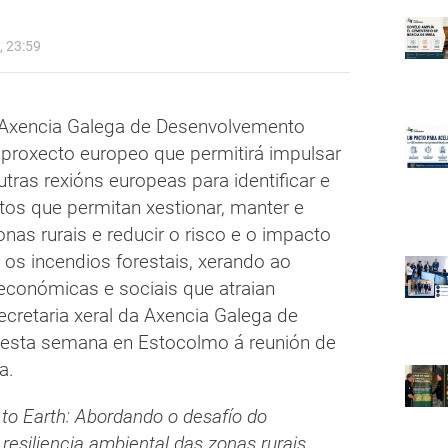
 23:59
da Axencia Galega de Desenvolvemento
n proxecto europeo que permitirá impulsar
tras rexións europeas para identificar e
tos que permitan xestionar, manter e
onas rurais e reducir o risco e o impacto
os incendios forestais, xerando ao
onómicas e sociais que atraian
ecretaria xeral da Axencia Galega de
 esta semana en Estocolmo á reunión de
va.
to Earth: Abordando o desafío do
esiliencia ambiental das zonas rurais
,