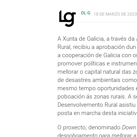
DL-G
18 DE MARZO DE 2023,
A Xunta de Galicia, a través 
Rural, recibiu a aprobación du
a cooperación de Galicia con ou
promover políticas e instrumen
mellorar o capital natural das z
de desastres ambientais como 
mesmo tempo oportunidades ec
poboación ás zonas rurais. A s
Desenvolvemento Rural asistiu
posta en marcha desta iniciati
O proxecto, denominado
Down 
despoboamento para mellorar a r