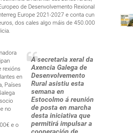
 Europeo de Desenvolvemento Rexional
Interreg Europe 2021-2027 e conta cun
euros, dos cales algo máis de 450.000
icia.
inadora
A secretaria xeral da
cipan
Axencia Galega de
 rexións
Desenvolvemento
lantes en
Rural asistiu esta
a, Países
semana en
Galega
Estocolmo á reunión
socio
de posta en marcha
be no
desta iniciativa que
permitirá impulsar a
000€ e o
cooperación de