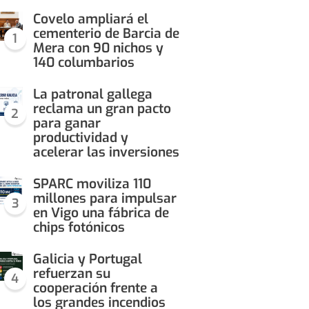
Covelo ampliará el
cementerio de Barcia de
1
Mera con 90 nichos y
140 columbarios
La patronal gallega
reclama un gran pacto
2
para ganar
productividad y
acelerar las inversiones
SPARC moviliza 110
millones para impulsar
3
en Vigo una fábrica de
chips fotónicos
Galicia y Portugal
refuerzan su
4
cooperación frente a
los grandes incendios