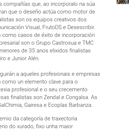
ás compañías que, ao incorporalo na súa
tran que o deseño actúa como motor de
alistas son os equipos creativos dos
nicación Visual, FrutoDS e Desescribir.
 como casos de éxito de incorporación
presarial son o Grupo Castrosua e TMC
enores de 35 anos elixidos finalistas
ro e Junior Alén.
inguirán a aqueles profesionais e empresas
n como un elemento clave para o
exia profesional e o seu crecemento
as finalistas son Zendal e Congalsa. As
lChimia, Gairesa e Ecoplas Barbanza.
emio da categoría de traxectoria
erio do xurado, fixo unha maior