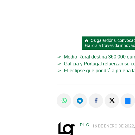
Os galardóns, convocado
Galicia a través da innova
Medio Rural destina 360.000 euro
Galicia y Portugal refuerzan su c
El eclipse que pondrá a prueba la
DL-G
16 DE ENERO DE 2022,