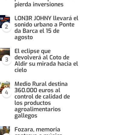
pierda inversiones
LON3R JOHNY llevará el
sonido urbano a Ponte
2
da Barca el 15 de
agosto
El eclipse que
devolverá al Coto de
3
Aldir su mirada hacia el
cielo
Medio Rural destina
360.000 euros al
4
control de calidad de
los productos
agroalimentarios
gallegos
Fozara, memoria