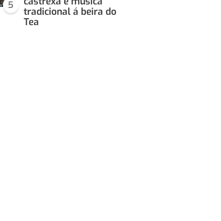
castrexa e música
5
tradicional á beira do
Tea